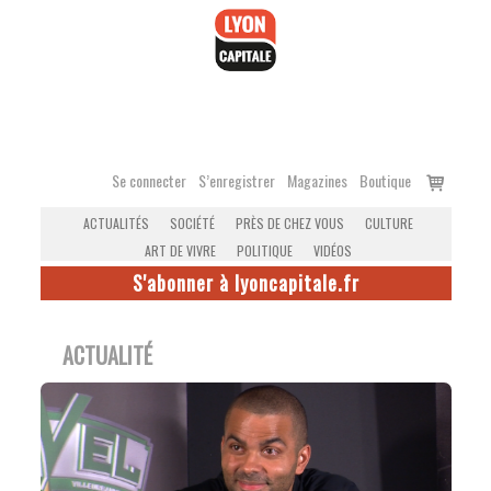
Accéder
au
contenu
Voir
Se connecter
S’enregistrer
Magazines
Boutique
le
ACTUALITÉS
SOCIÉTÉ
PRÈS DE CHEZ VOUS
CULTURE
panier
ART DE VIVRE
POLITIQUE
VIDÉOS
S'abonner à lyoncapitale.fr
ACTUALITÉ