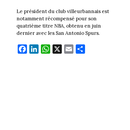
Le président du club villeurbannais est
notamment récompensé pour son
quatrième titre NBA, obtenu en juin
dernier avec les San Antonio Spurs.
Fa
Li
W
X
E
Pa
ce
nk
ha
m
rt
bo
ed
ts
ail
ag
ok
In
Ap
er
p