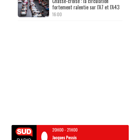
Chassé-croisé : la circulation
fortement ralentie sur l'A7 et l'A43
16:00
20H00
-
21H00
Jacques Pessis