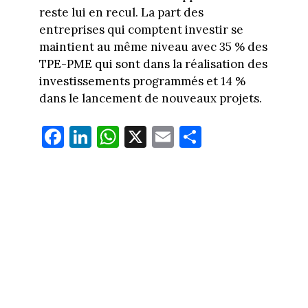
reste lui en recul. La part des
entreprises qui comptent investir se
maintient au même niveau avec 35 % des
TPE-PME qui sont dans la réalisation des
investissements programmés et 14 %
dans le lancement de nouveaux projets.
Fa
Li
W
X
E
Pa
ce
nk
ha
m
rt
bo
ed
ts
ail
ag
ok
In
Ap
er
p