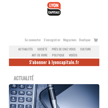
Accéder
au
contenu
Voir
Se connecter
S’enregistrer
Magazines
Boutique
le
ACTUALITÉS
SOCIÉTÉ
PRÈS DE CHEZ VOUS
CULTURE
panier
ART DE VIVRE
POLITIQUE
VIDÉOS
S'abonner à lyoncapitale.fr
ACTUALITÉ