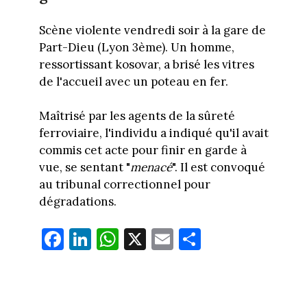
Scène violente vendredi soir à la gare de
Part-Dieu (Lyon 3ème). Un homme,
ressortissant kosovar, a brisé les vitres
de l'accueil avec un poteau en fer.
Maîtrisé par les agents de la sûreté
ferroviaire, l'individu a indiqué qu'il avait
commis cet acte pour finir en garde à
vue, se sentant "
menacé
". Il est convoqué
au tribunal correctionnel pour
dégradations.
Fa
Li
W
X
E
Pa
ce
nk
ha
m
rt
bo
ed
ts
ail
ag
ok
In
Ap
er