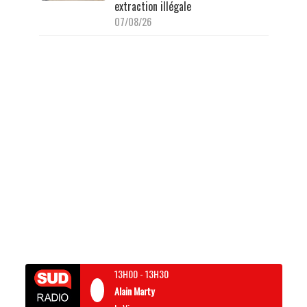
extraction illégale
07/08/26
13H00
-
13H30
Alain Marty