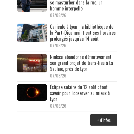
se masturber dans la rue, un
homme interpellé
07/08/26
Canicule à Lyon : la bibliothèque de
la Part-Dieu maintient ses horaires
prolongés jusqu'au 14 août
07/08/26
Ninkasi abandonne définitivement
son grand projet de tiers-lieu à La
Saulaie, près de Lyon
07/08/26
Éclipse solaire du 12 août : tout
savoir pour l'observer au mieux à
Lyon
07/08/26
+ d'infos