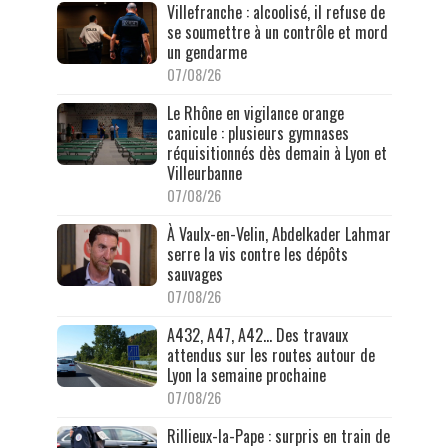
Villefranche : alcoolisé, il refuse de
se soumettre à un contrôle et mord
un gendarme
07/08/26
Le Rhône en vigilance orange
canicule : plusieurs gymnases
réquisitionnés dès demain à Lyon et
Villeurbanne
07/08/26
À Vaulx-en-Velin, Abdelkader Lahmar
serre la vis contre les dépôts
sauvages
07/08/26
A432, A47, A42… Des travaux
attendus sur les routes autour de
Lyon la semaine prochaine
07/08/26
Rillieux-la-Pape : surpris en train de