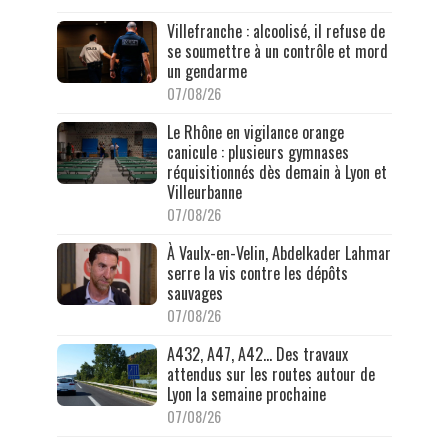
Villefranche : alcoolisé, il refuse de
se soumettre à un contrôle et mord
un gendarme
07/08/26
Le Rhône en vigilance orange
canicule : plusieurs gymnases
réquisitionnés dès demain à Lyon et
Villeurbanne
07/08/26
À Vaulx-en-Velin, Abdelkader Lahmar
serre la vis contre les dépôts
sauvages
07/08/26
A432, A47, A42… Des travaux
attendus sur les routes autour de
Lyon la semaine prochaine
07/08/26