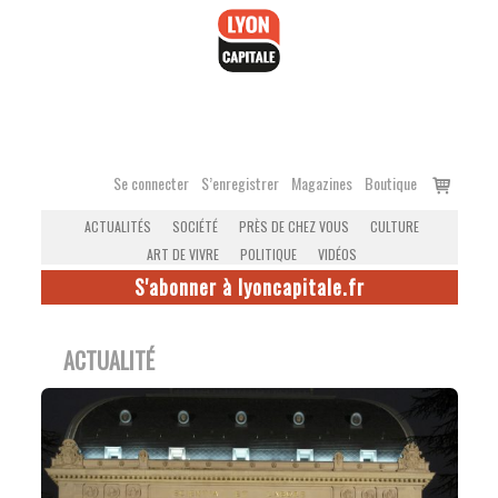
Accéder
au
contenu
Voir
Se connecter
S’enregistrer
Magazines
Boutique
le
ACTUALITÉS
SOCIÉTÉ
PRÈS DE CHEZ VOUS
CULTURE
panier
ART DE VIVRE
POLITIQUE
VIDÉOS
S'abonner à lyoncapitale.fr
ACTUALITÉ