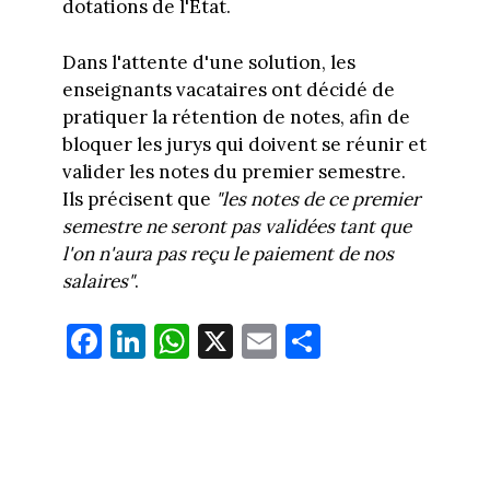
dotations de l'Etat.
Dans l'attente d'une solution, les
enseignants vacataires ont décidé de
pratiquer la rétention de notes, afin de
bloquer les jurys qui doivent se réunir et
valider les notes du premier semestre.
Ils précisent que
"les notes de ce premier
semestre ne seront pas validées tant que
l'on n'aura pas reçu le paiement de nos
salaires"
.
Fa
Li
W
X
E
Pa
ce
nk
ha
m
rt
bo
ed
ts
ail
ag
ok
In
Ap
er
p