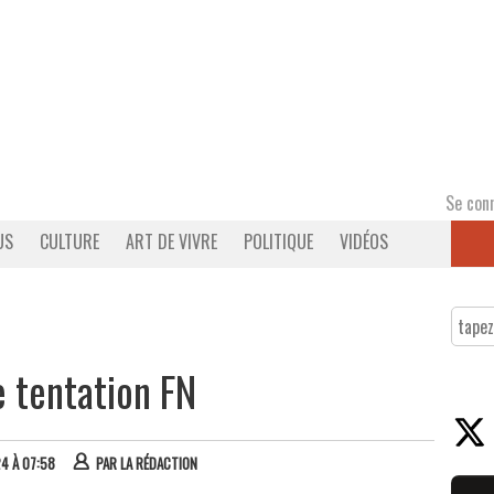
Se con
US
CULTURE
ART DE VIVRE
POLITIQUE
VIDÉOS
e tentation FN
24 À 07:58
PAR
LA RÉDACTION