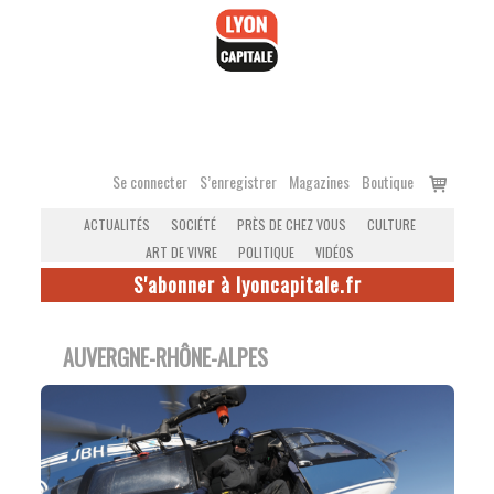
Accéder
au
contenu
Voir
Se connecter
S’enregistrer
Magazines
Boutique
le
ACTUALITÉS
SOCIÉTÉ
PRÈS DE CHEZ VOUS
CULTURE
panier
ART DE VIVRE
POLITIQUE
VIDÉOS
S'abonner à lyoncapitale.fr
AUVERGNE-RHÔNE-ALPES