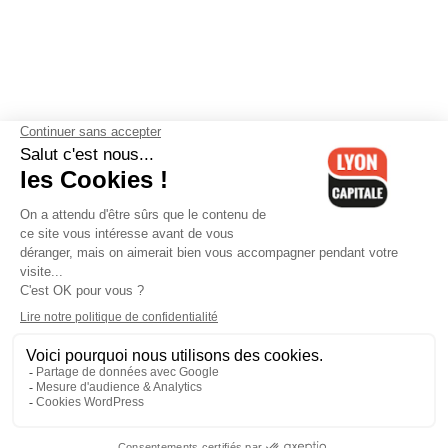
Contactez-nous
-
Mentions légales
-
CGV
-
Politique de
confidentialité
-
Gestion des cookies
-
Lyon Capitale TV
-
Archives
Lyon Capitale
Lyon Capitale - 51 avenue Maréchal Foch - CS 40091 - 69456 Lyon