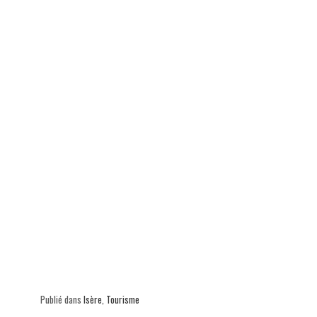
p
Publié dans
Isère
,
Tourisme