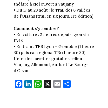
théâtre à ciel ouvert à Vaujany
• Du 17 au 23 août : le Trail des 6 vallées
de l’Oisans (trail en six jours, 1re édition)
Comment s’y rendre ?
• En voiture : 2 heures depuis Lyon via
l’A48
• En train : TER Lyon – Grenoble (1 heure
30) puis car régional T75 (1 heure 30)
L’été, des navettes gratuites relient
Vaujany, Allemond, Auris et Le Bourg-
d’Oisans.
Fa
Li
W
X
E
Pa
ce
nk
ha
m
rt
bo
ed
ts
ail
ag
ok
In
Ap
er