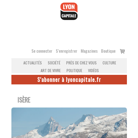
Accéder
au
contenu
Voir
Se connecter
S’enregistrer
Magazines
Boutique
le
ACTUALITÉS
SOCIÉTÉ
PRÈS DE CHEZ VOUS
CULTURE
panier
ART DE VIVRE
POLITIQUE
VIDÉOS
S'abonner à lyoncapitale.fr
ISÈRE