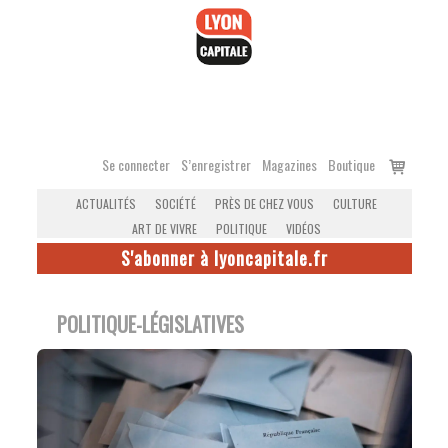
Accéder
au
contenu
Voir
Se connecter
S’enregistrer
Magazines
Boutique
le
ACTUALITÉS
SOCIÉTÉ
PRÈS DE CHEZ VOUS
CULTURE
panier
ART DE VIVRE
POLITIQUE
VIDÉOS
S'abonner à lyoncapitale.fr
POLITIQUE-LÉGISLATIVES