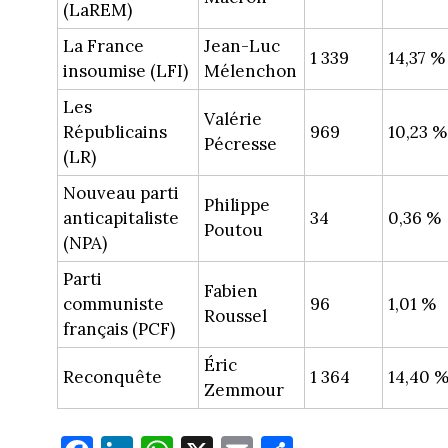
(LaREM)
La France
Jean-Luc
1 339
14,37 %
insoumise (LFI)
Mélenchon
Les
Valérie
Républicains
969
10,23 %
Pécresse
(LR)
Nouveau parti
Philippe
anticapitaliste
34
0,36 %
Poutou
(NPA)
Parti
Fabien
communiste
96
1,01 %
Roussel
français (PCF)
Éric
Reconquête
1 364
14,40 
Zemmour