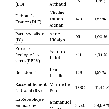
25
0,26 %
(LO)
Arthaud
Nicolas
Debout la
Dupont-
149
1,57 %
France (DLF)
Aignan
Parti socialiste
Anne
95
1,00 %
(PS)
Hidalgo
Europe
Yannick
écologie les
411
4,34 %
Jadot
verts (EELV)
Jean
Résistons !
149
1,57 %
Lasalle
Rassemblement
Marine Le
1 084
11,44 
National (RN)
Pen
La République
Emmanuel
en marche
3 780
39,69 
Macron