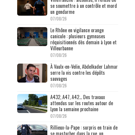
se soumettre à un contrôle et mord
un gendarme
07/08/26
Le Rhône en vigilance orange
canicule : plusieurs gymnases
réquisitionnés dès demain à Lyon et
Villeurbanne
07/08/26
À Vaulx-en-Velin, Abdelkader Lahmar
serre la vis contre les dépôts
sauvages
07/08/26
A432, A47, A42… Des travaux
attendus sur les routes autour de
Lyon la semaine prochaine
07/08/26
Rillieux-la-Pape : surpris en train de
se masturber dans la rue, un