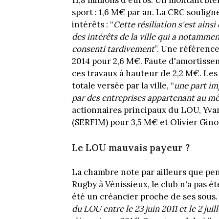
11,8 millions d'euros. Un montant bi
sport : 1,6 M€ par an. La CRC souligne
intérêts : “
Cette résiliation s'est ains
des intérêts de la ville qui a notamme
consenti tardivement
”. Une référence
2014 pour 2,6 M€. Faute d'amortissem
ces travaux à hauteur de 2,2 M€. Les
totale versée par la ville, “
une part im
par des entreprises appartenant au 
actionnaires principaux du LOU, Yv
(SERFIM) pour 3,5 M€ et Olivier Gino
Le LOU mauvais payeur ?
La chambre note par ailleurs que pe
Rugby à Vénissieux, le club n'a pas ét
été un créancier proche de ses sous. 
du LOU entre le 23 juin 2011 et le 2 juil