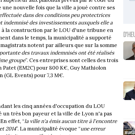
en supérieur aux plafonds prévus par le code du
 une nouvelle fois que la ville a joué contre ses
i effectuée dans des conditions peu protectrices
nt indemnisé des investissements auxquels elle a
 à la construction par le LOU d'une tribune en
D'HE
ent dans le temps, la municipalité a supporté
 magistrats notent par ailleurs que sur la somme
portante des travaux indemnisés ont été réalisés
même groupe
”. Ces entreprises sont celles des trois
an Patet (EM2C) pour 800 K€, Guy Mathiolon
n (GL Events) pour 7,3 M€.
ndant les cinq années d'occupation du LOU
é un très bon payeur et la ville de Lyon n'a pas
En effet, “
la ville n'a émis aucun titre à l'encontre
let 2014
”. La municipalité évoque “
une erreur