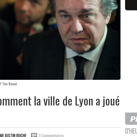
 © Tim Douet
mment la ville de Lyon a joué
D'HE
PAR
JUSTIN BOCHE
3 Commentaires