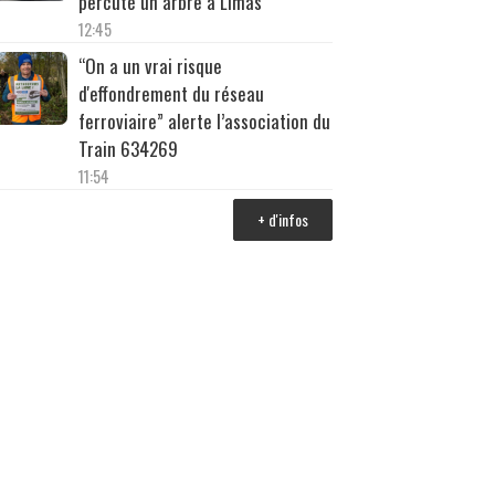
percuté un arbre à Limas
12:45
“On a un vrai risque
d'effondrement du réseau
ferroviaire” alerte l’association du
Train 634269
11:54
+ d'infos