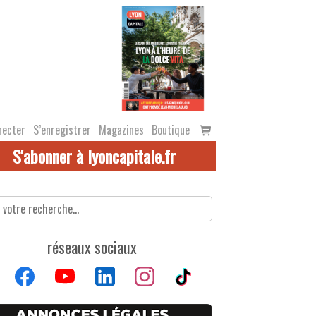
Voir
necter
S’enregistrer
Magazines
Boutique
le
S'abonner à lyoncapitale.fr
panier
réseaux sociaux