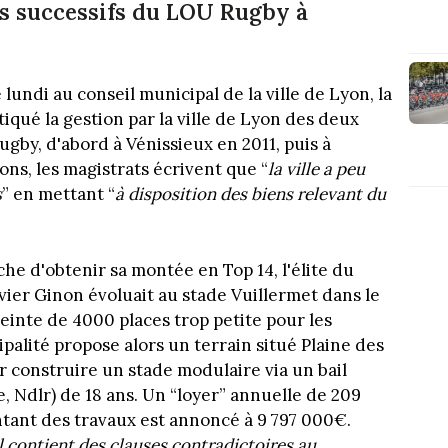
 successifs du LOU Rugby à
lundi au conseil municipal de la ville de Lyon, la
iqué la gestion par la ville de Lyon des deux
by, d'abord à Vénissieux en 2011, puis à
ns, les magistrats écrivent que “
la ville a peu
s
” en mettant “
à disposition des biens relevant du
he d'obtenir sa montée en Top 14, l'élite du
ivier Ginon évoluait au stade Vuillermet dans le
inte de 4000 places trop petite pour les
palité propose alors un terrain situé Plaine des
r construire un stade modulaire via un bail
 Ndlr) de 18 ans. Un “loyer” annuelle de 209
ntant des travaux est annoncé à 9 797 000€.
ail contient des clauses contradictoires au