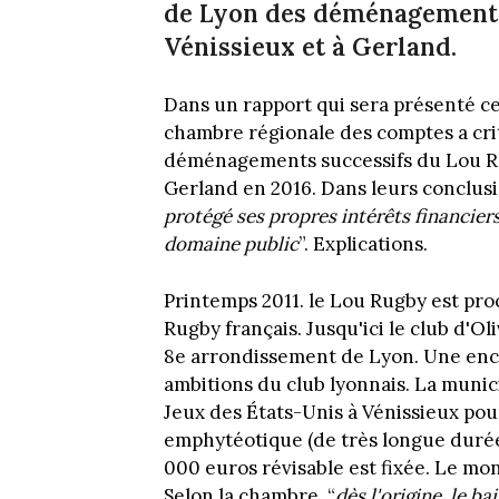
de Lyon des déménagements
Vénissieux et à Gerland.
Dans un rapport qui sera présenté ce 
chambre régionale des comptes a crit
déménagements successifs du Lou Rug
Gerland en 2016. Dans leurs conclusio
protégé ses propres intérêts financier
domaine public
”. Explications.
Printemps 2011. le Lou Rugby est proc
Rugby français. Jusqu'ici le club d'Ol
8e arrondissement de Lyon. Une ence
ambitions du club lyonnais. La munici
Jeux des États-Unis à Vénissieux pou
emphytéotique (de très longue durée,
000 euros révisable est fixée. Le mo
Selon la chambre, “
dès l'origine, le b