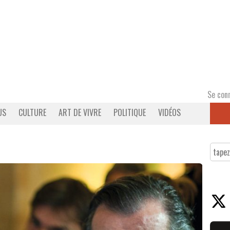
Se con
US
CULTURE
ART DE VIVRE
POLITIQUE
VIDÉOS