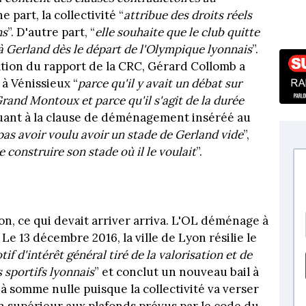
ne part, la collectivité “
attribue des droits réels
ns
”. D'autre part, “
elle souhaite que le club quitte
 à Gerland dès le départ de l'Olympique lyonnais
”.
ation du rapport de la CRC, Gérard Collomb a
 à Vénissieux “
parce qu'il y avait un débat sur
 Grand Montoux et parce qu'il s'agit de la durée
Quant à la clause de déménagement inséréé au
pas avoir voulu avoir un stade de Gerland vide
”,
de construire son stade où il le voulait
”.
n, ce qui devait arriver arriva. L'OL déménage à
Le 13 décembre 2016, la ville de Lyon résilie le
if d'intérêt général tiré de la valorisation et de
 sportifs lyonnais
” et conclut un nouveau bail à
à somme nulle puisque la collectivité va verser