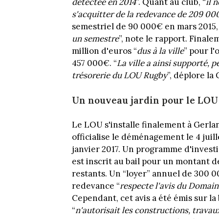
détectée en 2014
”. Quant au club, “
il 
s'acquitter de la redevance de 209 0
semestriel de 90 000€ en mars 2015,
un semestre
”, note le rapport. Finale
million d'euros “
dus à la ville
” pour l
457 000€. “
La ville a ainsi supporté, 
trésorerie du LOU Rugby
”, déplore la
Un nouveau jardin pour le LOU
Le LOU s'installe finalement à Gerla
officialise le déménagement le 4 juil
janvier 2017. Un programme d'investi
est inscrit au bail pour un montant d
restants. Un “loyer” annuel de 300 0
redevance “
respecte l'avis du Domain
Cependant, cet avis a été émis sur la
“
n'autorisait les constructions, trava