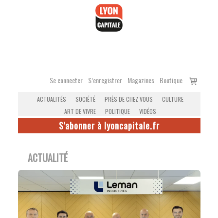
Accéder
au
contenu
Voir
Se connecter
S’enregistrer
Magazines
Boutique
le
ACTUALITÉS
SOCIÉTÉ
PRÈS DE CHEZ VOUS
CULTURE
panier
ART DE VIVRE
POLITIQUE
VIDÉOS
S'abonner à lyoncapitale.fr
ACTUALITÉ