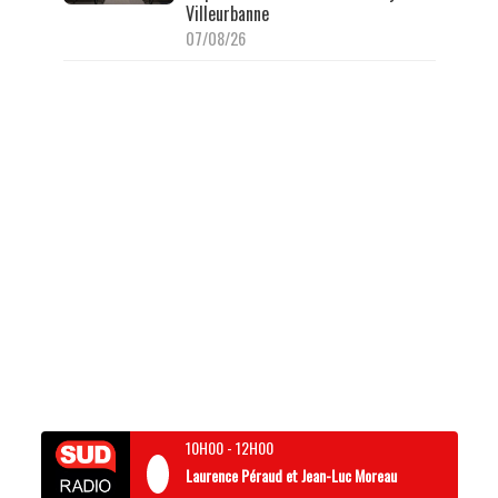
Villeurbanne
07/08/26
10H00
-
12H00
Laurence Péraud et Jean-Luc Moreau