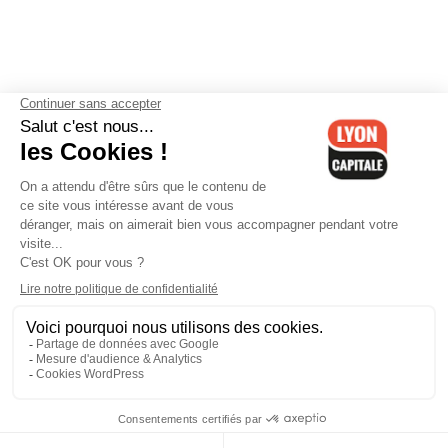
Contactez-nous
-
Mentions légales
-
CGV
-
Politique de
confidentialité
-
Gestion des cookies
-
Lyon Capitale TV
-
Archives
Lyon Capitale
Lyon Capitale - 51 avenue Maréchal Foch - CS 40091 - 69456 Lyon
Cedex 06