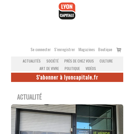
Accéder
au
contenu
Voir
Se connecter
S’enregistrer
Magazines
Boutique
le
ACTUALITÉS
SOCIÉTÉ
PRÈS DE CHEZ VOUS
CULTURE
panier
ART DE VIVRE
POLITIQUE
VIDÉOS
S'abonner à lyoncapitale.fr
ACTUALITÉ