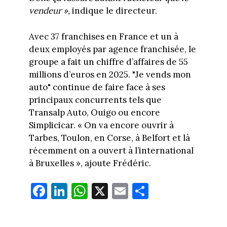
vendeur »,
indique le directeur.
Avec 37 franchises en France et un à
deux employés par agence franchisée, le
groupe a fait un chiffre d’affaires de 55
millions d’euros en 2025. "Je vends mon
auto" continue de faire face à ses
principaux concurrents tels que
Transalp Auto, Ouigo ou encore
Simplicicar. « On va encore ouvrir à
Tarbes, Toulon, en Corse, à Belfort et là
récemment on a ouvert à l’international
à Bruxelles », ajoute Frédéric.
Fa
Li
W
X
E
Pa
ce
nk
ha
m
rt
bo
ed
ts
ail
ag