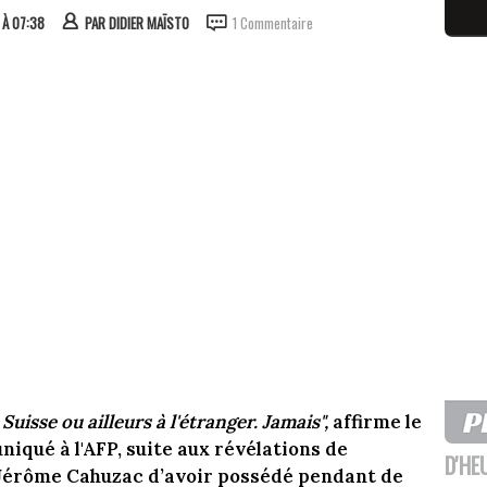
 À 07:38
PAR
DIDIER MAÏSTO
1 Commentaire
Suisse ou ailleurs à l'étranger. Jamais",
affirme le
iqué à l'AFP, suite aux révélations de
D'HE
 Jérôme Cahuzac d’avoir possédé pendant de