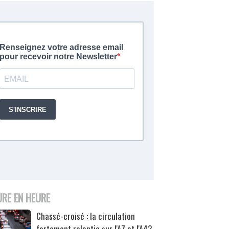
URE EN HEURE
Chassé-croisé : la circulation
fortement ralentie sur l'A7 et l'A43