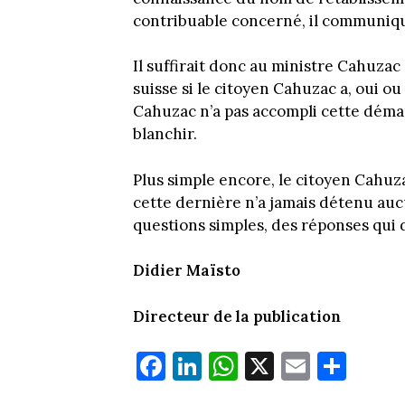
contribuable concerné, il communique
Il suffirait donc au ministre Cahuz
suisse si le citoyen Cahuzac a, oui o
Cahuzac n’a pas accompli cette démar
blanchir.
Plus simple encore, le citoyen Cahuza
cette dernière n’a jamais détenu au
questions simples, des réponses qui 
Didier Maïsto
Directeur de la publication
Fa
Li
W
X
E
Pa
ce
nk
ha
m
rt