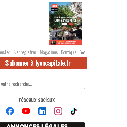
Voir
necter
S’enregistrer
Magazines
Boutique
le
S'abonner à lyoncapitale.fr
panier
réseaux sociaux