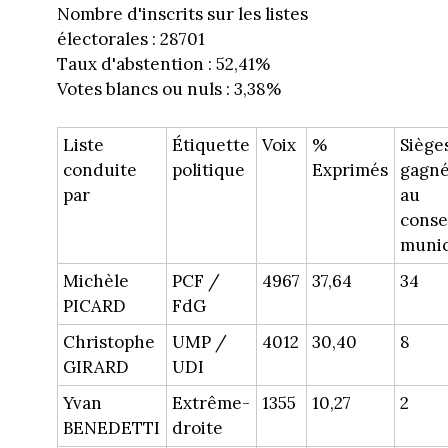
Nombre d'inscrits sur les listes
électorales : 28701
Taux d'abstention : 52,41%
Votes blancs ou nuls : 3,38%
Liste
Étiquette
Voix
%
Siège
conduite
politique
Exprimés
gagné
par
au
conse
munic
Michèle
PCF /
4967
37,64
34
PICARD
FdG
Christophe
UMP /
4012
30,40
8
GIRARD
UDI
Yvan
Extrême-
1355
10,27
2
BENEDETTI
droite