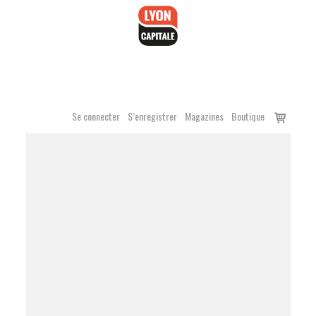
Accéder
au
contenu
Voir
Se connecter
S’enregistrer
Magazines
Boutique
le
panier