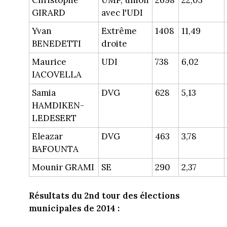
GIRARD
avec l'UDI
Yvan
Extrême
1408
11,49
BENEDETTI
droite
Maurice
UDI
738
6,02
IACOVELLA
Samia
DVG
628
5,13
HAMDIKEN-
LEDESERT
Eleazar
DVG
463
3,78
BAFOUNTA
Mounir GRAMI
SE
290
2,37
Résultats du 2nd tour des élections
municipales de 2014 :