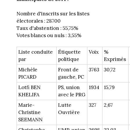
Nombre d'inscrits sur les listes
électorales : 28700
Taux d'abstention : 55,75%
Votes blancs ou nuls : 3,55%
Liste conduite
Étiquette
Voix
%
par
politique
Exprimés
Michèle
Front de
3763
30,72
PICARD
gauche, PC
Lotfi BEN
PS, union
1934
15,79
KHELIFA
avec le PRG
Marie-
Lutte
327
2,67
Christine
Ouvrière
SEEMANN
Christophe
UMP, union
2698
22,03