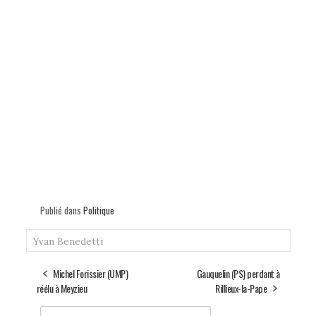
Publié dans
Politique
Yvan Benedetti
Michel Forissier (UMP)
Gauquelin (PS) perdant à
réélu à Meyzieu
Rillieux-la-Pape