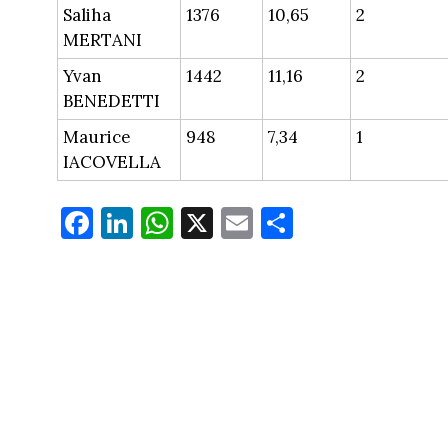
Saliha
1376
10,65
2
MERTANI
Yvan
1442
11,16
2
BENEDETTI
Maurice
948
7,34
1
IACOVELLA
Fa
Li
W
X
E
Pa
ce
nk
ha
m
rt
bo
ed
ts
ail
ag
ok
In
Ap
er
p