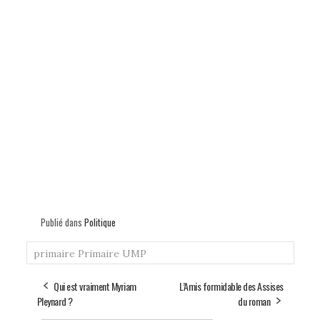
Publié dans
Politique
primaire
Primaire UMP
Qui est vraiment Myriam
L’Amis formidable des Assises
Pleynard ?
du roman