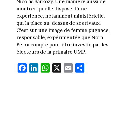
Nicolas Sarkozy. Une manière aussi de
montrer qu'elle dispose d'une
expérience, notamment ministérielle,
qui la place au-dessus de ses rivaux.
C'est sur une image de femme pugnace,
responsable, expérimentée que Nora
Berra compte pour être investie par les
électeurs de la primaire UMP.
Fa
Li
W
X
E
Pa
ce
nk
ha
m
rt
bo
ed
ts
ail
ag
ok
In
Ap
er
p