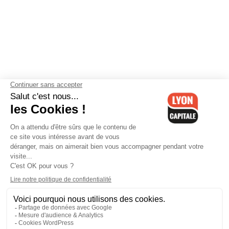
Contactez-nous
-
Mentions légales
-
CGV
-
Politique de
confidentialité
-
Gestion des cookies
-
Lyon Capitale TV
-
Archives
Lyon Capitale