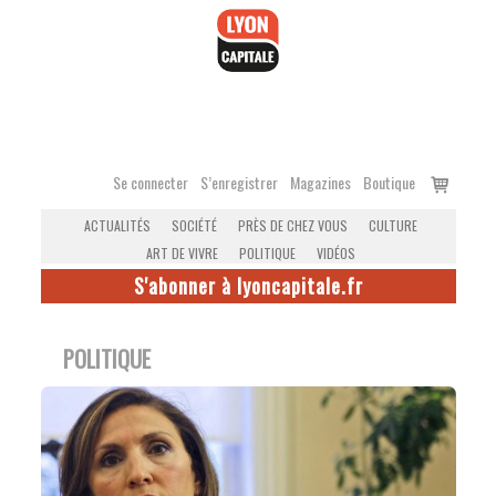
Accéder
au
contenu
Voir
Se connecter
S’enregistrer
Magazines
Boutique
le
ACTUALITÉS
SOCIÉTÉ
PRÈS DE CHEZ VOUS
CULTURE
panier
ART DE VIVRE
POLITIQUE
VIDÉOS
S'abonner à lyoncapitale.fr
POLITIQUE