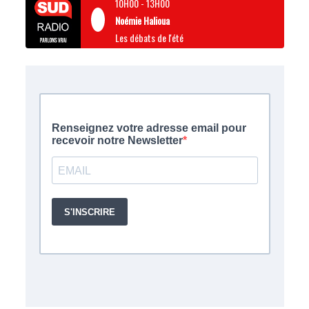
10H00
-
13H00
Noémie Halioua
Les débats de l'été