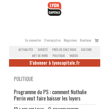
Accéder
au
contenu
Voir
Se connecter
S’enregistrer
Magazines
Boutique
le
ACTUALITÉS
SOCIÉTÉ
PRÈS DE CHEZ VOUS
CULTURE
panier
ART DE VIVRE
POLITIQUE
VIDÉOS
S'abonner à lyoncapitale.fr
POLITIQUE
Programme du PS : comment Nathalie
Perrin veut faire baisser les loyers