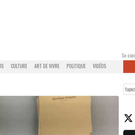
Se con
US
CULTURE
ART DE VIVRE
POLITIQUE
VIDÉOS