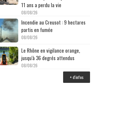
11 ans a perdu la vie
08/08/26
Incendie au Creusot : 9 hectares
partis en fumée
08/08/26
Le Rhône en vigilance orange,
jusqu'à 36 degrés attendus
08/08/26
+ d'infos