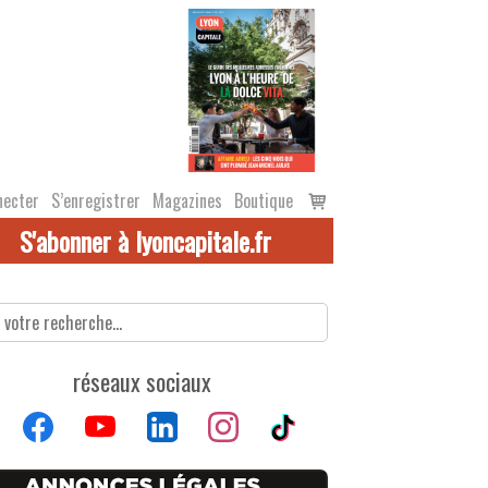
Voir
necter
S’enregistrer
Magazines
Boutique
le
S'abonner à lyoncapitale.fr
panier
réseaux sociaux