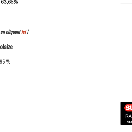
 63,65%
 en cliquant
ici
!
olaize
5,95 %