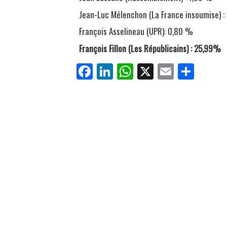
Jean-Luc Mélenchon (La France insoumise) :
François Asselineau (UPR): 0,80 %
François Fillon (Les Républicains) : 25,99%
Fa
Li
W
X
E
Pa
ce
nk
ha
m
rt
bo
ed
ts
ail
ag
ok
In
Ap
er
p