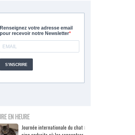
URE EN HEURE
Journée internationale du chat :
cinq endroits où les rencontrer