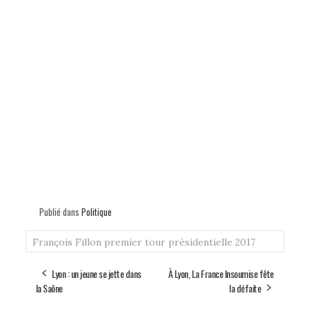
Publié dans
Politique
François Fillon
premier tour
présidentielle 2017
Lyon : un jeune se jette dans
À Lyon, La France Insoumise fête
la Saône
la défaite