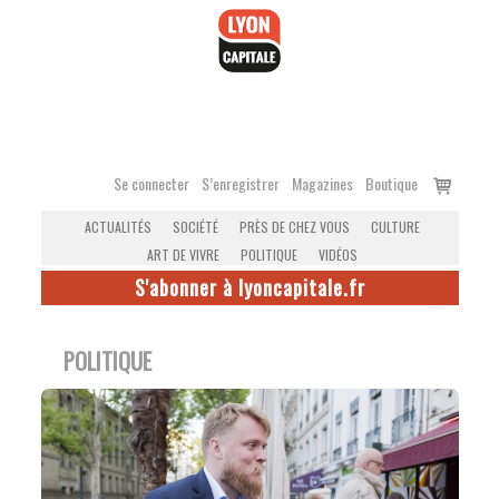
Accéder
au
contenu
Voir
Se connecter
S’enregistrer
Magazines
Boutique
le
ACTUALITÉS
SOCIÉTÉ
PRÈS DE CHEZ VOUS
CULTURE
panier
ART DE VIVRE
POLITIQUE
VIDÉOS
S'abonner à lyoncapitale.fr
POLITIQUE