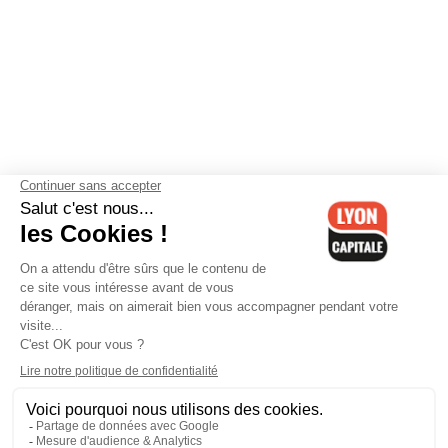
Contactez-nous
-
Mentions légales
-
CGV
-
Politique de
confidentialité
-
Gestion des cookies
-
Lyon Capitale TV
-
Archives