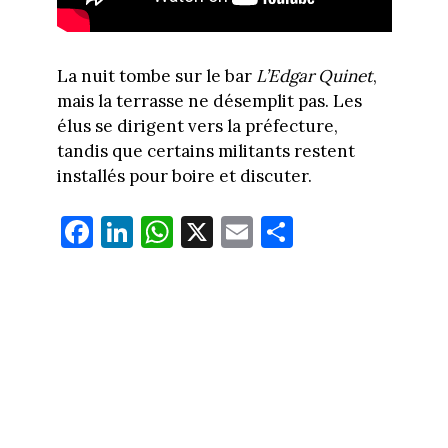
La nuit tombe sur le bar
L’Edgar Quinet
,
mais la terrasse ne désemplit pas. Les
élus se dirigent vers la préfecture,
tandis que certains militants restent
installés pour boire et discuter.
Fa
Li
W
X
E
Pa
ce
nk
ha
m
rt
bo
ed
ts
ail
ag
ok
In
Ap
er
p