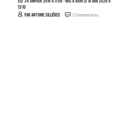
24 JANVIER 2016 À 11:58
- MIS À JOUR LE 18 MAI 2026 À
13:10
PAR
ANTOINE SILLIÈRES
5 Commentaires