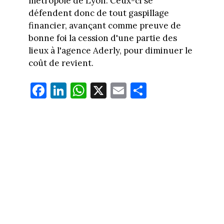
métropole de Lyon. Ceux-ci se
défendent donc de tout gaspillage
financier, avançant comme preuve de
bonne foi la cession d'une partie des
lieux à l'agence Aderly, pour diminuer le
coût de revient.
Fa
Li
W
X
E
Pa
ce
nk
ha
m
rt
bo
ed
ts
ail
ag
ok
In
Ap
er
p