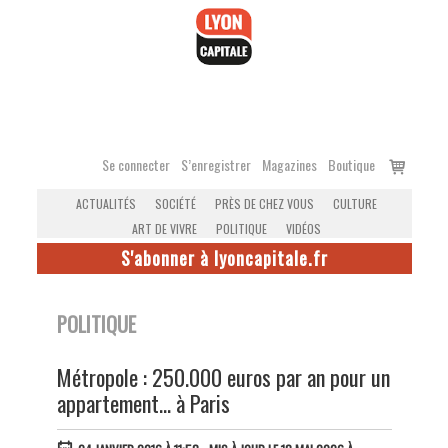
Accéder
au
contenu
Voir
Se connecter
S’enregistrer
Magazines
Boutique
le
ACTUALITÉS
SOCIÉTÉ
PRÈS DE CHEZ VOUS
CULTURE
panier
ART DE VIVRE
POLITIQUE
VIDÉOS
S'abonner à lyoncapitale.fr
POLITIQUE
Métropole : 250.000 euros par an pour un
appartement... à Paris