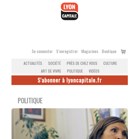
Accéder
au
contenu
Voir
Se connecter
S’enregistrer
Magazines
Boutique
le
ACTUALITÉS
SOCIÉTÉ
PRÈS DE CHEZ VOUS
CULTURE
panier
ART DE VIVRE
POLITIQUE
VIDÉOS
S'abonner à lyoncapitale.fr
POLITIQUE