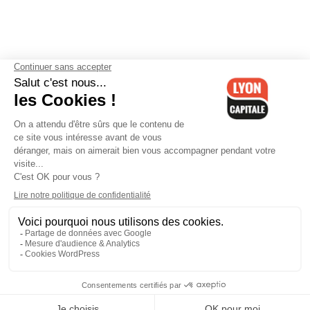
Contactez-nous
-
Mentions légales
-
CGV
-
Politique de
confidentialité
-
Gestion des cookies
-
Lyon Capitale TV
-
Archives
Lyon Capitale
Lyon Capitale - 51 avenue Maréchal Foch - CS 40091 - 69456 Lyon
Cedex 06