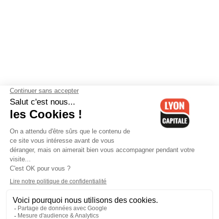
Contactez-nous
-
Mentions légales
-
CGV
-
Politique de
confidentialité
-
Gestion des cookies
-
Lyon Capitale TV
-
Archives