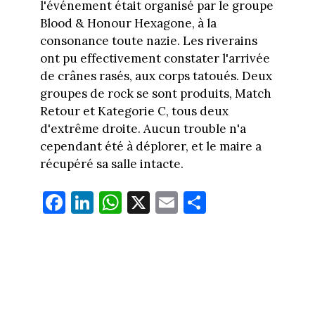
l'événement était organisé par le groupe
Blood & Honour Hexagone, à la
consonance toute nazie. Les riverains
ont pu effectivement constater l'arrivée
de crânes rasés, aux corps tatoués. Deux
groupes de rock se sont produits, Match
Retour et Kategorie C, tous deux
d'extrême droite. Aucun trouble n'a
cependant été à déplorer, et le maire a
récupéré sa salle intacte.
Fa
Li
W
X
E
Pa
ce
nk
ha
m
rt
bo
ed
ts
ail
ag
ok
In
Ap
er
p