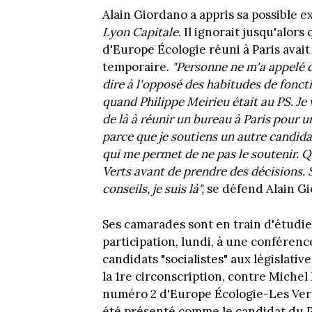
Alain Giordano a appris sa possible ex
Lyon Capitale
. Il ignorait jusqu'alor
d'Europe Écologie réuni à Paris avai
temporaire.
"Personne ne m'a appelé d
dire à l'opposé des habitudes de fonct
quand Philippe Meirieu était au PS. Je 
de là à réunir un bureau à Paris pour 
parce que je soutiens un autre candidat
qui me permet de ne pas le soutenir. 
Verts avant de prendre des décisions. 
conseils, je suis là",
se défend Alain G
Ses camarades sont en train d'étudie
participation, lundi, à une conféren
candidats "socialistes" aux législative
la 1re circonscription, contre Michel
numéro 2 d'Europe Écologie-Les Verts,
été présenté comme le candidat du PS