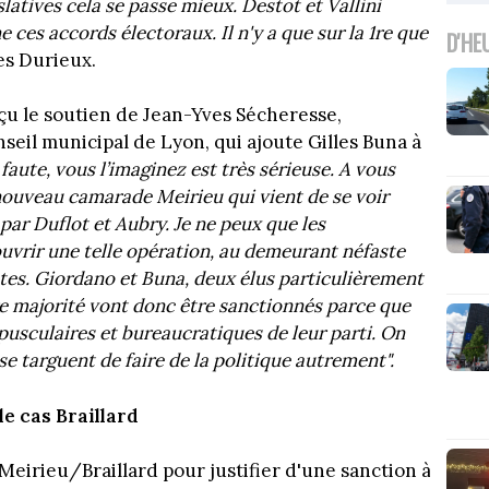
slatives cela se passe mieux. Destot et Vallini
 ces accords électoraux. Il n'y a que sur la 1re que
D'HE
es Durieux.
çu le soutien de Jean-Yves Sécheresse,
seil municipal de Lyon, qui ajoute Gilles Buna à
 faute, vous l’imaginez est très sérieuse. A vous
r nouveau camarade Meirieu qui vient de se voir
 par Duflot et Aubry. Je ne peux que les
vrir une telle opération, au demeurant néfaste
tes. Giordano et Buna, deux élus particulièrement
tre majorité vont donc être sanctionnés parce que
usculaires et bureaucratiques de leur parti. On
se targuent de faire de la politique autrement".
le cas Braillard
Meirieu/Braillard pour justifier d'une sanction à