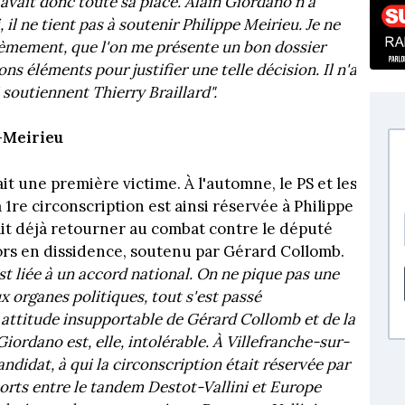
l avait donc toute sa place. Alain Giordano n'a
 il ne tient pas à soutenir Philippe Meirieu. Je ne
xièmement, que l'on me présente un bon dossier
ns éléments pour justifier une telle décision. Il n'a
 soutiennent Thierry Braillard".
-Meirieu
it une première victime. À l'automne, le PS et les
 1re circonscription est ainsi réservée à Philippe
yait déjà retourner au combat contre le député
rs en dissidence, soutenu par Gérard Collomb.
est liée à un accord national. On ne pique pas une
 organes politiques, tout s'est passé
attitude insupportable de Gérard Collomb et de la
iordano est, elle, intolérable. À Villefranche-sur-
ndidat, à qui la circonscription était réservée par
orts entre le tandem Destot-Vallini et Europe