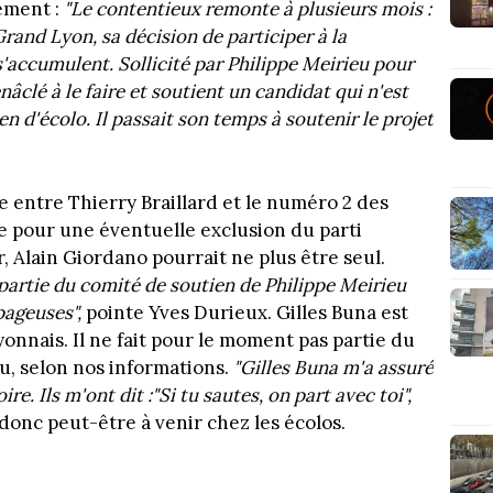
ement :
"Le contentieux remonte à plusieurs mois :
rand Lyon, sa décision de participer à la
s'accumulent. Sollicité par Philippe Meirieu pour
nâclé à le faire et soutient un candidat qui n'est
ien d'écolo. Il passait son temps à soutenir le projet
.
de entre Thierry Braillard et le numéro 2 des
ne pour une éventuelle exclusion du parti
r, Alain Giordano pourrait ne plus être seul.
 partie du comité de soutien de Philippe Meirieu
apageuses",
pointe Yves Durieux. Gilles Buna est
yonnais. Il ne fait pour le moment pas partie du
u, selon nos informations.
"Gilles Buna m'a assuré
e. Ils m'ont dit :"Si tu sautes, on part avec toi",
donc peut-être à venir chez les écolos.