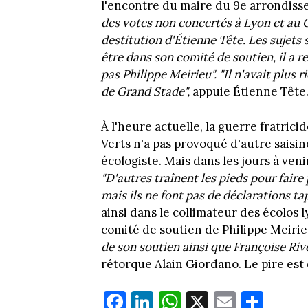
l'encontre du maire du 9e arrondiss
des votes non concertés à Lyon et au G
destitution d'Étienne Tête. Les sujets 
être dans son comité de soutien, il a re
pas Philippe Meirieu".
"Il n'avait plus r
de Grand Stade",
appuie Étienne Tête
À l'heure actuelle, la guerre fratrici
Verts n'a pas provoqué d'autre saisi
écologiste. Mais dans les jours à veni
"D'autres traînent les pieds pour faire
mais ils ne font pas de déclarations t
ainsi dans le collimateur des écolos l
comité de soutien de Philippe Meirie
de son soutien ainsi que Françoise Rivoir
rétorque Alain Giordano. Le pire est 
Fa
Li
W
X
E
Pa