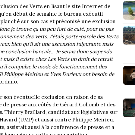
clusion des Verts en lisant le site Internet de
s qu'en début de semaine le bureau exécutif
t planché sur son cas et préconisé une exclusion
onc je trouve ça un peu fort de café, pour ne pas
ionnement des Verts. J'étais porte-parole des Verts
veux bien qu'il ait une ascension fulgurante mais
une conclusion bancale... Je serais donc suspendu
 mais il existe chez Les Verts un droit de retrait
Qu'il compulse le mode de fonctionnement des
Si Philippe Meirieu et Yves Durieux ont besoin de
iordano.
r son éventuelle exclusion en raison de sa
ce de presse aux côtés de Gérard Collomb et des
s. Thierry Braillard, candidat aux législatives sur
 Havard (UMP) et aussi contre Philippe Meirieu,
 assistait aussi à la conférence de presse et a
 lyonnais sur cette circonscription.