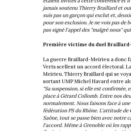
étaient invités à cette conférence et i
jamais soutenu Thierry Braillard et oui,
suis pas un garçon qui exclut et, deu
pour son exclusion. Je ne vois pas de bo
pas signé l'appel des "malgré nous" qui
Première victime du duel Braillard
La guerre Braillard-Meirieu a donc fa
Verts scellent un accord électoral. La
Meirieu. Thierry Braillard qui se vo
sortant UMP Michel Havard entre alo
"Sa suspension, si elle est confirmée, 
place à Gérard Collomb. Entre nos deux
normalement. Nous faisons face à une 
fédération PS du Rhône. L'attitude de G
Saône, tout se passe bien avec notre ca
l'accord. Même à Grenoble où les rapp