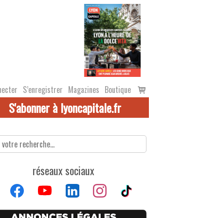
Voir
necter
S’enregistrer
Magazines
Boutique
le
S'abonner à lyoncapitale.fr
panier
réseaux sociaux