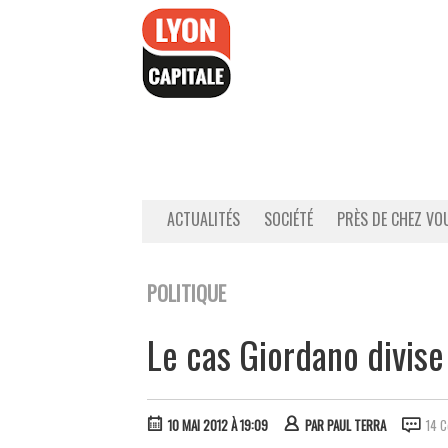
Accéder
au
contenu
ACTUALITÉS
SOCIÉTÉ
PRÈS DE CHEZ VO
POLITIQUE
Le cas Giordano divise
10 MAI 2012 À 19:09
PAR
PAUL TERRA
14 