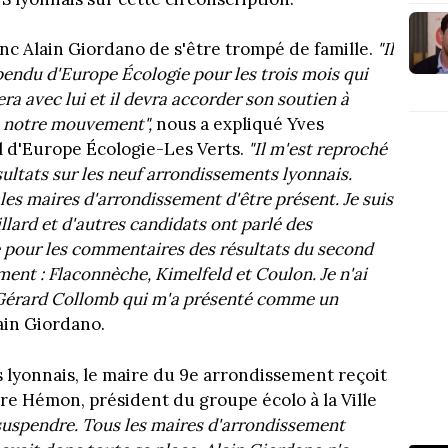
nc Alain Giordano de s'être trompé de famille.
"Il
pendu d'Europe Écologie pour les trois mois qui
ra avec lui et il devra accorder son soutien à
de notre mouvement",
nous a expliqué Yves
l d'Europe Écologie-Les Verts.
"Il m'est reproché
ultats sur les neuf arrondissements lyonnais.
es maires d'arrondissement d'être présent. Je suis
llard et d'autres candidats ont parlé des
que pour les commentaires des résultats du second
ent : Flaconnèche, Kimelfeld et Coulon. Je n'ai
rs Gérard Collomb qui m'a présenté comme un
lain Giordano.
 lyonnais, le maire du 9e arrondissement reçoit
rre Hémon, président du groupe écolo à la Ville
e suspendre. Tous les maires d'arrondissement