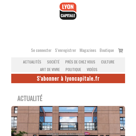
Accéder
au
contenu
Voir
Se connecter
S’enregistrer
Magazines
Boutique
le
ACTUALITÉS
SOCIÉTÉ
PRÈS DE CHEZ VOUS
CULTURE
panier
ART DE VIVRE
POLITIQUE
VIDÉOS
S'abonner à lyoncapitale.fr
ACTUALITÉ