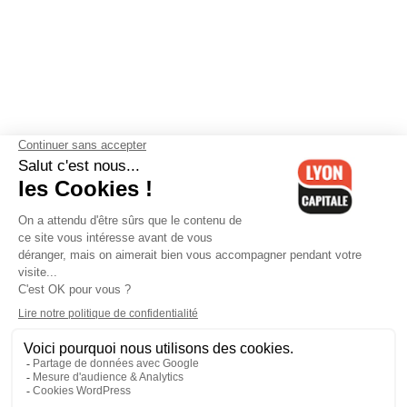
Contactez-nous
-
Mentions légales
-
CGV
-
Politique de
confidentialité
-
Gestion des cookies
-
Lyon Capitale TV
-
Archives
Lyon Capitale