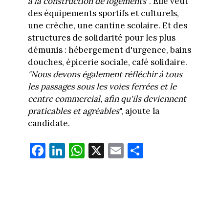
à la construction de logements"
. Elle veut
des équipements sportifs et culturels,
une crèche, une cantine scolaire. Et des
structures de solidarité pour les plus
démunis : hébergement d'urgence, bains
douches, épicerie sociale, café solidaire.
"Nous devons également réfléchir à tous
les passages sous les voies ferrées et le
centre commercial, afin qu'ils deviennent
praticables et agréables
", ajoute la
candidate.
Fa
Li
W
X
E
Pa
ce
nk
ha
m
rt
bo
ed
ts
ail
ag
ok
In
Ap
er
p