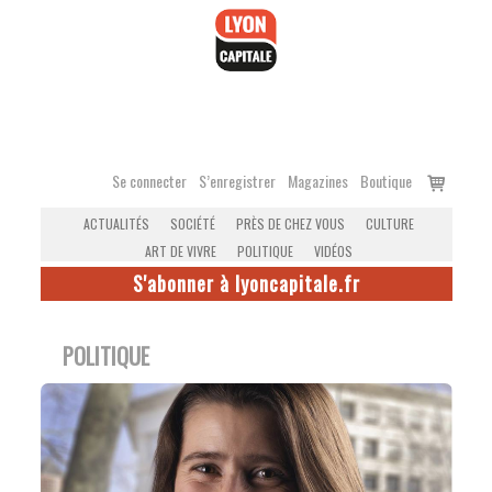
Accéder
au
contenu
Voir
Se connecter
S’enregistrer
Magazines
Boutique
le
ACTUALITÉS
SOCIÉTÉ
PRÈS DE CHEZ VOUS
CULTURE
panier
ART DE VIVRE
POLITIQUE
VIDÉOS
S'abonner à lyoncapitale.fr
POLITIQUE