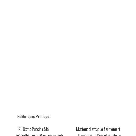
Publié dans
Politique
Oxmo Puccino à la
Matteucci attaque fermement
médiathèque de Vaise ce samedi
la gestion de Cochet à Caluire