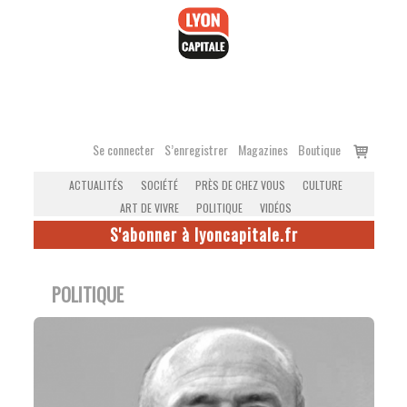
Accéder
au
contenu
Voir
Se connecter
S’enregistrer
Magazines
Boutique
le
ACTUALITÉS
SOCIÉTÉ
PRÈS DE CHEZ VOUS
CULTURE
panier
ART DE VIVRE
POLITIQUE
VIDÉOS
S'abonner à lyoncapitale.fr
POLITIQUE