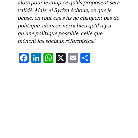
alors pour le coup ce qu'ils proposent sera
validé. Mais, si Syriza échoue, ce que je
pense, en tout cas s'ils ne changent pas de
politique, alors on verra bien qu'il n'y a
qu'une politique possible, celle que
mènent les sociaux réformistes."
Fa
Li
W
X
E
Pa
ce
nk
ha
m
rt
bo
ed
ts
ail
ag
ok
In
Ap
er
p