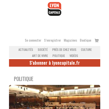
Accéder
au
contenu
Voir
Se connecter
S’enregistrer
Magazines
Boutique
le
ACTUALITÉS
SOCIÉTÉ
PRÈS DE CHEZ VOUS
CULTURE
panier
ART DE VIVRE
POLITIQUE
VIDÉOS
S'abonner à lyoncapitale.fr
POLITIQUE