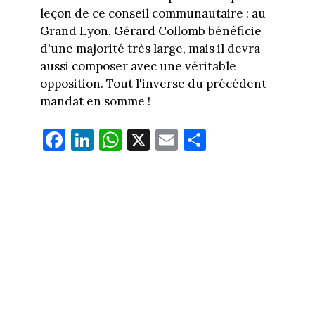
leçon de ce conseil communautaire : au
Grand Lyon, Gérard Collomb bénéficie
d'une majorité très large, mais il devra
aussi composer avec une véritable
opposition. Tout l'inverse du précédent
mandat en somme !
Fa
Li
W
X
E
Pa
ce
nk
ha
m
rt
bo
ed
ts
ail
ag
ok
In
Ap
er
p