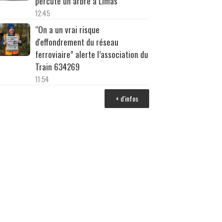
percuté un arbre à Limas
12:45
“On a un vrai risque
d'effondrement du réseau
ferroviaire” alerte l’association du
Train 634269
11:54
+ d'infos