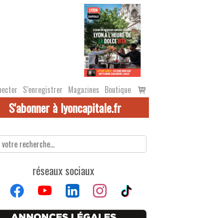
Voir
necter
S’enregistrer
Magazines
Boutique
le
S'abonner à lyoncapitale.fr
panier
réseaux sociaux