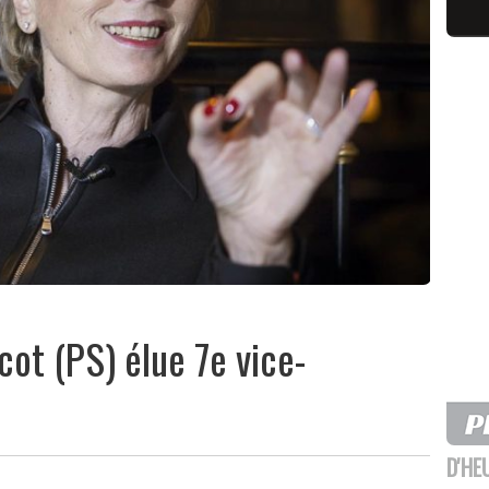
ot (PS) élue 7e vice-
D'HE