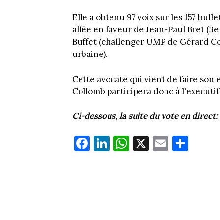
Elle a obtenu 97 voix sur les 157 bulle
allée en faveur de Jean-Paul Bret (3
Buffet (challenger UMP de Gérard C
urbaine).
Cette avocate qui vient de faire son 
Collomb participera donc à l'executif
Ci-dessous, la suite du vote en direct:
Fa
Li
W
X
E
Pa
ce
nk
ha
m
rt
bo
ed
ts
ail
ag
ok
In
Ap
er
p