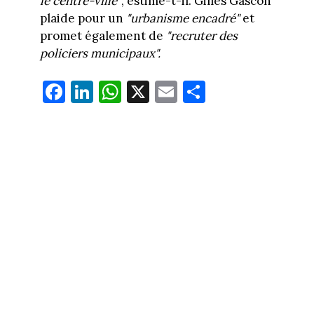
le centre-ville"
, estime-t-il. Gilles Gascon
plaide pour un
"urbanisme encadré"
et
promet également de
"recruter des
policiers municipaux".
Fa
Li
W
X
E
Pa
ce
nk
ha
m
rt
bo
ed
ts
ail
ag
ok
In
Ap
er
p