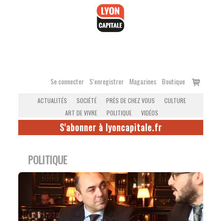
Accéder
au
contenu
Voir
Se connecter
S’enregistrer
Magazines
Boutique
le
ACTUALITÉS
SOCIÉTÉ
PRÈS DE CHEZ VOUS
CULTURE
panier
ART DE VIVRE
POLITIQUE
VIDÉOS
S'abonner à lyoncapitale.fr
POLITIQUE