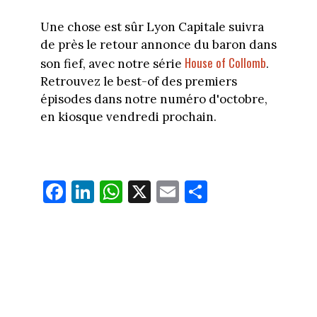
Une chose est sûr Lyon Capitale suivra
de près le retour annonce du baron dans
House of Collomb
son fief, avec notre série
.
Retrouvez le best-of des premiers
épisodes dans notre numéro d'octobre,
en kiosque vendredi prochain.
Fa
Li
W
X
E
Pa
ce
nk
ha
m
rt
bo
ed
ts
ail
ag
ok
In
Ap
er
p