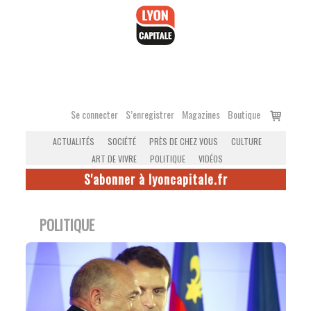
Accéder
au
contenu
Voir
Se connecter
S’enregistrer
Magazines
Boutique
le
ACTUALITÉS
SOCIÉTÉ
PRÈS DE CHEZ VOUS
CULTURE
panier
ART DE VIVRE
POLITIQUE
VIDÉOS
S'abonner à lyoncapitale.fr
POLITIQUE