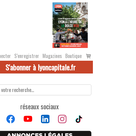
Voir
necter
S’enregistrer
Magazines
Boutique
le
S'abonner à lyoncapitale.fr
panier
réseaux sociaux