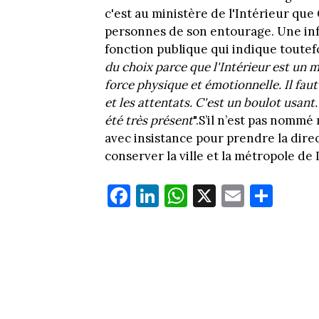
c'est au ministère de l'Intérieur qu
personnes de son entourage. Une in
fonction publique qui indique toutefo
du choix parce que l'Intérieur est un 
force physique et émotionnelle. Il faut 
et les attentats. C'est un boulot usan
été très présent
".S’il n’est pas nomm
avec insistance pour prendre la dir
conserver la ville et la métropole de
Fa
Li
W
X
E
Pa
ce
nk
ha
m
rt
bo
ed
ts
ail
ag
ok
In
Ap
er
p