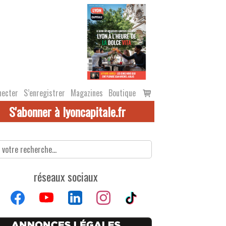
Voir
necter
S’enregistrer
Magazines
Boutique
le
S'abonner à lyoncapitale.fr
panier
réseaux sociaux