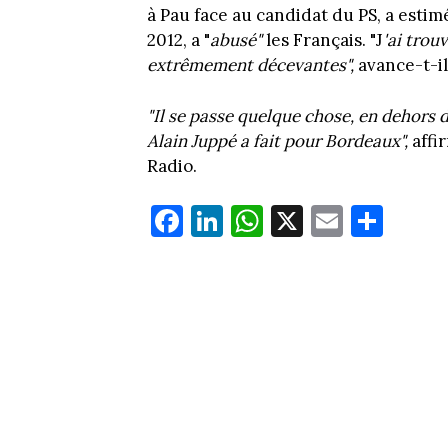
à Pau face au candidat du PS, a estim
2012, a "
abusé"
les Français. "J
'ai trou
extrêmement décevantes",
avance-t-i
"Il se passe quelque chose, en dehors de
Alain Juppé a fait pour Bordeaux",
affi
Radio.
Fa
Li
W
X
E
Pa
ce
nk
ha
m
rt
bo
ed
ts
ail
ag
ok
In
Ap
er
p