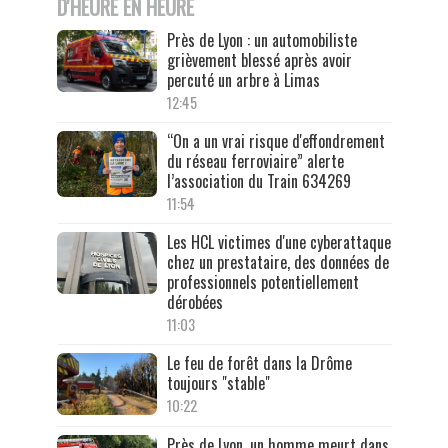
D'HEURE EN HEURE
Près de Lyon : un automobiliste
grièvement blessé après avoir
percuté un arbre à Limas
12:45
“On a un vrai risque d'effondrement
du réseau ferroviaire” alerte
l’association du Train 634269
11:54
Les HCL victimes d'une cyberattaque
chez un prestataire, des données de
professionnels potentiellement
dérobées
11:03
Le feu de forêt dans la Drôme
toujours "stable"
10:22
Près de Lyon, un homme meurt dans