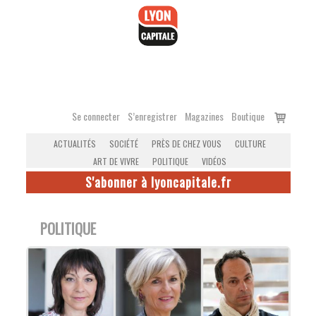
Accéder
au
contenu
Voir
Se connecter
S’enregistrer
Magazines
Boutique
le
ACTUALITÉS
SOCIÉTÉ
PRÈS DE CHEZ VOUS
CULTURE
panier
ART DE VIVRE
POLITIQUE
VIDÉOS
S'abonner à lyoncapitale.fr
POLITIQUE