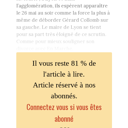
l’agglomération, ils espèrent apparaître
le 26 mai au soir comme la force la plus à
même de déborder Gérard Collomb sur
sa gauche. Le maire de Lyon se tient
pour sa part très éloigné de ce scrutin.
Comme pour mieux souligner son
divorce avec En Marche.
Il vous reste 81 % de
l'article à lire.
Article réservé à nos
abonnés.
Connectez vous si vous êtes
abonné