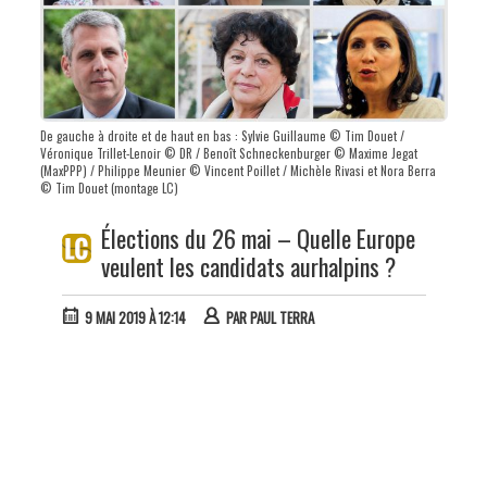
De gauche à droite et de haut en bas : Sylvie Guillaume © Tim Douet /
Véronique Trillet-Lenoir © DR / Benoît Schneckenburger © Maxime Jegat
(MaxPPP) / Philippe Meunier © Vincent Poillet / Michèle Rivasi et Nora Berra
© Tim Douet (montage LC)
Élections du 26 mai – Quelle Europe
veulent les candidats aurhalpins ?
9 MAI 2019 À 12:14
PAR
PAUL TERRA