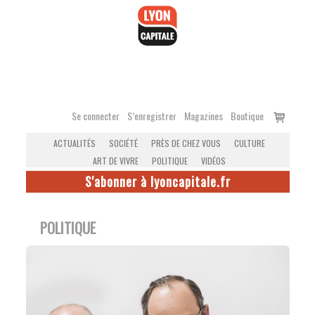
Accéder
au
contenu
Voir
Se connecter
S’enregistrer
Magazines
Boutique
le
ACTUALITÉS
SOCIÉTÉ
PRÈS DE CHEZ VOUS
CULTURE
panier
ART DE VIVRE
POLITIQUE
VIDÉOS
S'abonner à lyoncapitale.fr
POLITIQUE