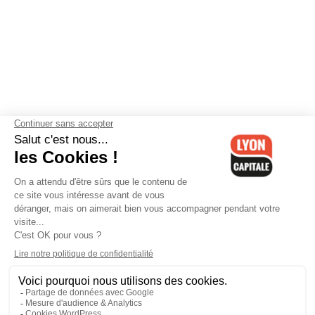
Contactez-nous
-
Mentions légales
-
CGV
-
Politique de
confidentialité
-
Gestion des cookies
-
Lyon Capitale TV
-
Archives