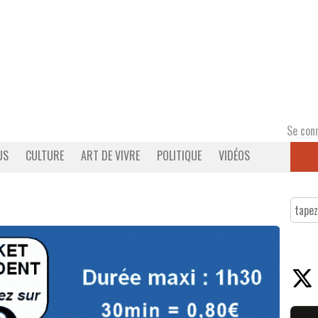
Se con
US
CULTURE
ART DE VIVRE
POLITIQUE
VIDÉOS