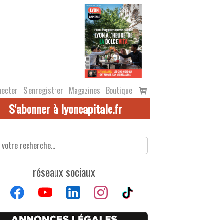
Voir
necter
S’enregistrer
Magazines
Boutique
le
S'abonner à lyoncapitale.fr
panier
réseaux sociaux