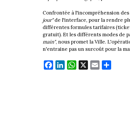
Confrontée à l'incompréhension des u
jour"
de l'interface, pour la rendre pl
différentes formules tarifaires (tic
gratuit). Et les différents modes de p
main"
, nous promet la Ville. L'opérati
n'entraine pas un surcoût pour la mai
Fa
Li
W
X
E
Pa
ce
nk
ha
m
rt
bo
ed
ts
ail
ag
ok
In
Ap
er
p