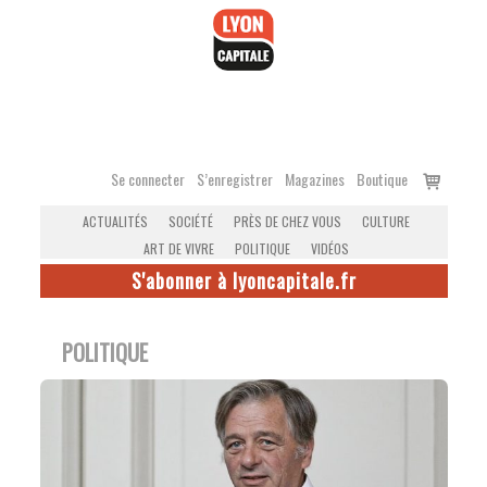
Accéder
au
contenu
Voir
Se connecter
S’enregistrer
Magazines
Boutique
le
ACTUALITÉS
SOCIÉTÉ
PRÈS DE CHEZ VOUS
CULTURE
panier
ART DE VIVRE
POLITIQUE
VIDÉOS
S'abonner à lyoncapitale.fr
POLITIQUE