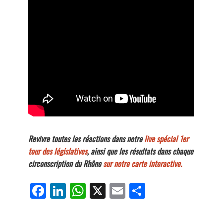
Revivre toutes les réactions dans notre
live spécial 1er
tour des législatives
, ainsi que les résultats dans chaque
circonscription du Rhône
sur notre carte interactive.
Fa
Li
W
X
E
Pa
ce
nk
ha
m
rt