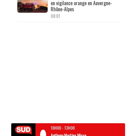
en vigilance orange en Auvergne-
Rhône-Alpes
08:01
10H00
-
13H00
Anthony Martins Misse