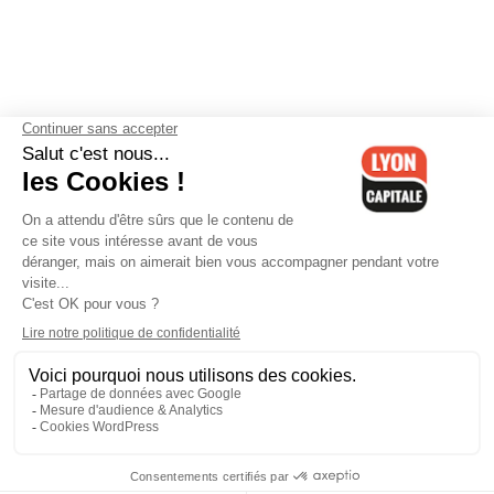
Contactez-nous
-
Mentions légales
-
CGV
-
Politique de
confidentialité
-
Gestion des cookies
-
Lyon Capitale TV
-
Archives
Lyon Capitale
Lyon Capitale - 51 avenue Maréchal Foch - CS 40091 - 69456 Lyon
Cedex 06