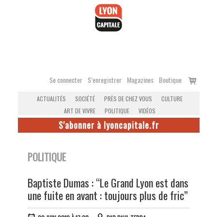
Accéder
au
contenu
Voir
Se connecter
S’enregistrer
Magazines
Boutique
le
ACTUALITÉS
SOCIÉTÉ
PRÈS DE CHEZ VOUS
CULTURE
panier
ART DE VIVRE
POLITIQUE
VIDÉOS
S'abonner à lyoncapitale.fr
POLITIQUE
Baptiste Dumas : “Le Grand Lyon est dans
une fuite en avant : toujours plus de fric”