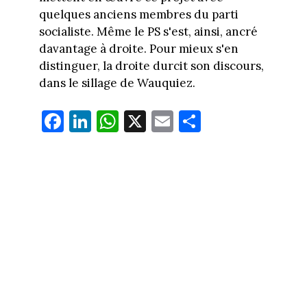
quelques anciens membres du parti
socialiste. Même le PS s'est, ainsi, ancré
davantage à droite. Pour mieux s'en
distinguer, la droite durcit son discours,
dans le sillage de Wauquiez.
Fa
Li
W
X
E
Pa
ce
nk
ha
m
rt
bo
ed
ts
ail
ag
ok
In
Ap
er
p