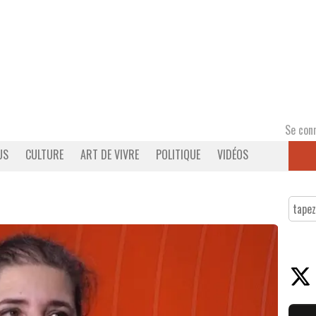
Se con
US
CULTURE
ART DE VIVRE
POLITIQUE
VIDÉOS