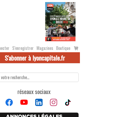
Voir
necter
S’enregistrer
Magazines
Boutique
le
S'abonner à lyoncapitale.fr
panier
réseaux sociaux