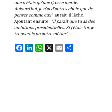
que n'étais qu'une grosse merde.
Aujourd’hui, je n'ai d'autres choix que de
penser comme eux"
, aurait-il lâché.
Ajoutant ensuite :
"il paraît que tu as des
ambitions présidentielles. Si j'étais toi, je
trouverais un autre métier".
Fa
Li
W
X
E
Pa
ce
nk
ha
m
rt
bo
ed
ts
ail
ag
ok
In
Ap
er
p