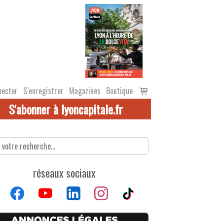
Voir
necter
S’enregistrer
Magazines
Boutique
le
S'abonner à lyoncapitale.fr
panier
réseaux sociaux