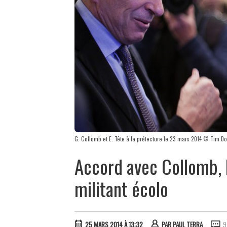
G. Collomb et E. Tête à la préfecture le 23 mars 2014 © Tim D
Accord avec Collomb, 
militant écolo
25 MARS 2014 À 13:32
PAR
PAUL TERRA
9