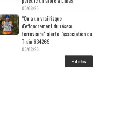
percuté un arbre à Limas
06/08/26
“On a un vrai risque
d'effondrement du réseau
ferroviaire” alerte l’association du
Train 634269
06/08/26
+ d'infos