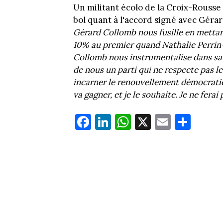
Un militant écolo de la Croix-Rousse 
bol quant à l'accord signé avec Géra
Gérard Collomb nous fusille en mettant
10% au premier quand Nathalie Perrin-G
Collomb nous instrumentalise dans sa g
de nous un parti qui ne respecte pas l
incarner le renouvellement démocratiqu
va gagner, et je le souhaite. Je ne fer
Fa
Li
W
X
E
Pa
ce
nk
ha
m
rt
bo
ed
ts
ail
ag
ok
In
Ap
er
p