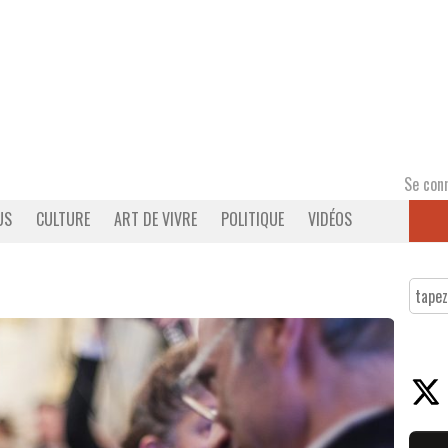
Se con
US
CULTURE
ART DE VIVRE
POLITIQUE
VIDÉOS