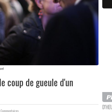
ouet
le coup de gueule d'un
D'HE
 Commentaires