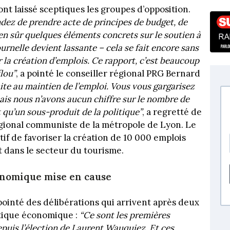
t laissé sceptiques les groupes d’opposition.
dez de prendre acte de principes de budget, de
ien sûr quelques éléments concrets sur le soutien à
ournelle devient lassante – cela se fait encore sans
la création d’emplois. Ce rapport, c’est beaucoup
lou”
, a pointé le conseiller régional PRG Bernard
ite au maintien de l’emploi. Vous vous gargarisez
ais nous n’avons aucun chiffre sur le nombre de
t qu’un sous-produit de la politique”
, a regretté de
égional communiste de la métropole de Lyon. Le
if de favoriser la création de 10 000 emplois
 dans le secteur du tourisme.
nomique mise en cause
pointé des délibérations qui arrivent après deux
itique économique :
“Ce sont les premières
epuis l’élection de Laurent Wauquiez. Et ces