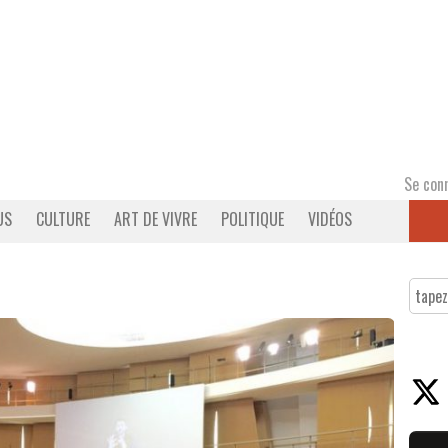
Se con
US
CULTURE
ART DE VIVRE
POLITIQUE
VIDÉOS