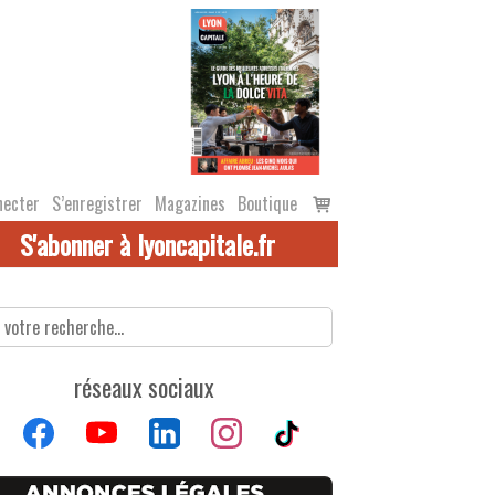
Voir
necter
S’enregistrer
Magazines
Boutique
le
S'abonner à lyoncapitale.fr
panier
réseaux sociaux