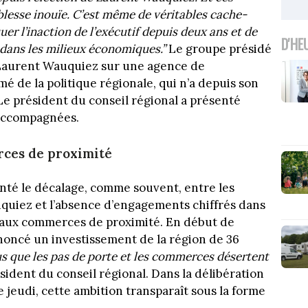
iblesse inouïe. C’est même de véritables cache-
r l’inaction de l’exécutif depuis deux ans et de
D'HE
ans les milieux économiques.”
Le groupe présidé
 Laurent Wauquiez sur une agence de
de la politique régionale, qui n’a depuis son
 Le président du conseil régional a présenté
s accompagnées.
ces de proximité
inté le décalage, comme souvent, entre les
uiez et l’absence d’engagements chiffrés dans
de aux commerces de proximité. En début de
oncé un investissement de la région de 36
s que les pas de porte et les commerces désertent
ésident du conseil régional. Dans la délibération
e jeudi, cette ambition transparaît sous la forme