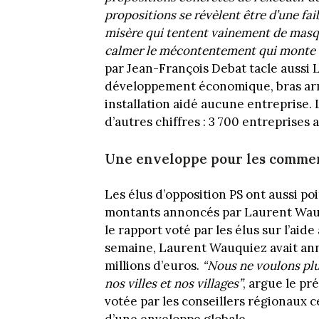
propositions se révèlent être d’une fa
misère qui tentent vainement de masque
calmer le mécontentement qui monte d
par Jean-François Debat tacle aussi
développement économique, bras armé 
installation aidé aucune entreprise.
d’autres chiffres : 3 700 entreprise
Une enveloppe pour les commer
Les élus d’opposition PS ont aussi po
montants annoncés par Laurent Wauq
le rapport voté par les élus sur l’ai
semaine, Laurent Wauquiez avait ann
millions d’euros.
“Nous ne voulons plu
nos villes et nos villages”
, argue le pr
votée par les conseillers régionaux c
d’une enveloppe globale.