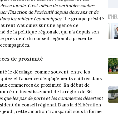
iblesse inouïe. C’est même de véritables cache-
r l’inaction de l’exécutif depuis deux ans et de
D'HE
ans les milieux économiques.”
Le groupe présidé
 Laurent Wauquiez sur une agence de
de la politique régionale, qui n’a depuis son
 Le président du conseil régional a présenté
s accompagnées.
ces de proximité
inté le décalage, comme souvent, entre les
uiez et l’absence d’engagements chiffrés dans
de aux commerces de proximité. En début de
oncé un investissement de la région de 36
s que les pas de porte et les commerces désertent
ésident du conseil régional. Dans la délibération
e jeudi, cette ambition transparaît sous la forme