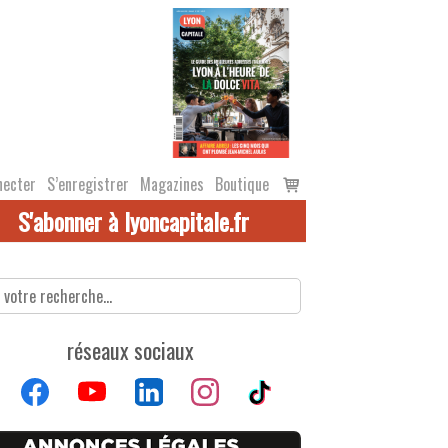
Voir
necter
S’enregistrer
Magazines
Boutique
le
S'abonner à lyoncapitale.fr
panier
réseaux sociaux