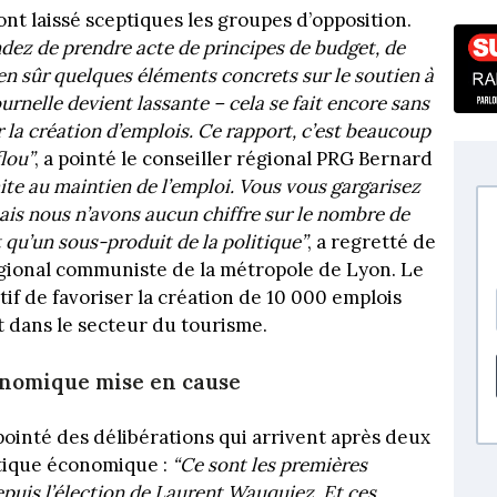
t laissé sceptiques les groupes d’opposition.
dez de prendre acte de principes de budget, de
ien sûr quelques éléments concrets sur le soutien à
ournelle devient lassante – cela se fait encore sans
la création d’emplois. Ce rapport, c’est beaucoup
lou”
, a pointé le conseiller régional PRG Bernard
ite au maintien de l’emploi. Vous vous gargarisez
ais nous n’avons aucun chiffre sur le nombre de
t qu’un sous-produit de la politique”
, a regretté de
égional communiste de la métropole de Lyon. Le
if de favoriser la création de 10 000 emplois
 dans le secteur du tourisme.
nomique mise en cause
pointé des délibérations qui arrivent après deux
itique économique :
“Ce sont les premières
epuis l’élection de Laurent Wauquiez. Et ces