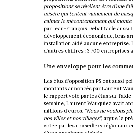
propositions se révèlent être d’une fa
misère qui tentent vainement de masque
calmer le mécontentement qui monte d
par Jean-François Debat tacle aussi
développement économique, bras armé 
installation aidé aucune entreprise.
d’autres chiffres : 3 700 entreprise
Une enveloppe pour les commer
Les élus d’opposition PS ont aussi po
montants annoncés par Laurent Wauq
le rapport voté par les élus sur l’ai
semaine, Laurent Wauquiez avait ann
millions d’euros.
“Nous ne voulons plu
nos villes et nos villages”
, argue le pr
votée par les conseillers régionaux c
d’une enveloppe globale.