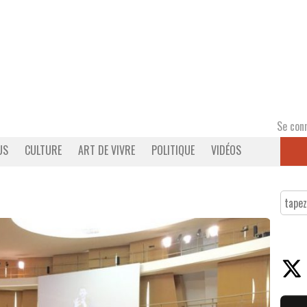
Se con
US
CULTURE
ART DE VIVRE
POLITIQUE
VIDÉOS