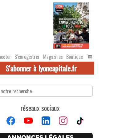
Voir
necter
S’enregistrer
Magazines
Boutique
le
S'abonner à lyoncapitale.fr
panier
réseaux sociaux