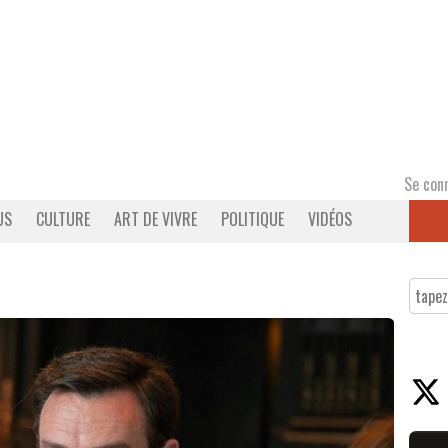
Se con
US
CULTURE
ART DE VIVRE
POLITIQUE
VIDÉOS