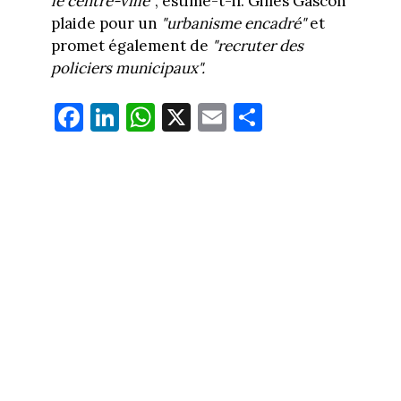
le centre-ville"
, estime-t-il. Gilles Gascon
plaide pour un
"urbanisme encadré"
et
promet également de
"recruter des
policiers municipaux".
Fa
Li
W
X
E
Pa
ce
nk
ha
m
rt
bo
ed
ts
ail
ag
ok
In
Ap
er
p