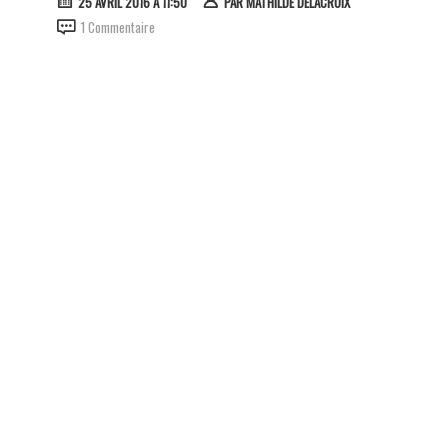
25 AVRIL 2016 À 11:50
PAR
MATHILDE DELACROIX
1 Commentaire