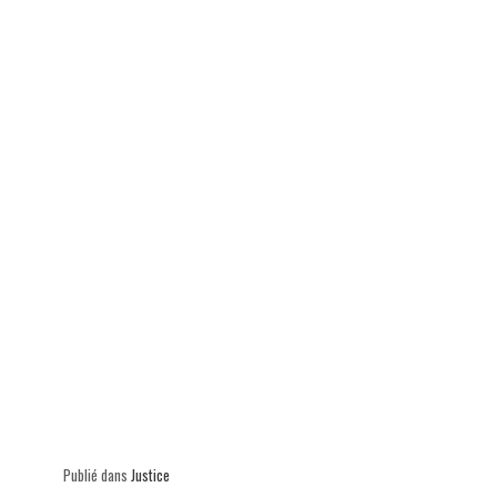
ok
In
Ap
er
p
Publié dans
Justice