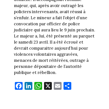
majeur, qui, après avoir outragé les
policiers intervenants, avait réussi à
s’enfuir. Le mineur a fait l’objet d’une
convocation par officier de police
judiciaire qui aura lieu le 9 juin prochain.
Le majeur a, lui, été présenté au parquet
le samedi 23 avril. Il a été écroué et
devrait comparaitre aujourd’hui pour
violences volontaires aggravées,
menaces de mort réitérées, outrage à
personne dépositaire de l’autorité
publique et rébellion.
Fa
Li
W
X
E
Pa
ce
nk
ha
m
rt
bo
ed
ts
ail
ag