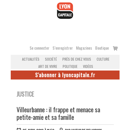
Accéder
au
contenu
Voir
Se connecter
S’enregistrer
Magazines
Boutique
le
ACTUALITÉS
SOCIÉTÉ
PRÈS DE CHEZ VOUS
CULTURE
panier
ART DE VIVRE
POLITIQUE
VIDÉOS
S'abonner à lyoncapitale.fr
JUSTICE
Villeurbanne : il frappe et menace sa
petite-amie et sa famille