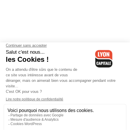
Contactez-nous
-
Mentions légales
-
CGV
-
Politique de
confidentialité
-
Gestion des cookies
-
Lyon Capitale TV
-
Archives
Lyon Capitale