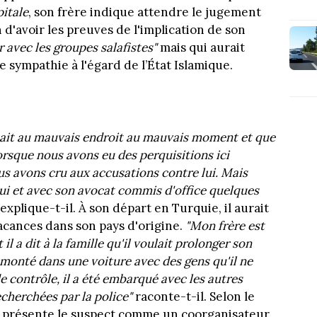
itale
, son frère indique attendre le jugement
 d'avoir les preuves de l'implication de son
ir avec les groupes salafistes"
mais qui aurait
 sympathie à l'égard de l’État Islamique.
 était au mauvais endroit au mauvais moment et que
 Lorsque nous avons eu des perquisitions ici
us avons cru aux accusations contre lui. Mais
ui et avec son avocat commis d'office quelques
explique-t-il. À son départ en Turquie, il aurait
vacances dans son pays d'origine.
"Mon frère est
il a dit à la famille qu'il voulait prolonger son
est monté dans une voiture avec des gens qu'il ne
e contrôle, il a été embarqué avec les autres
echerchées par la police"
raconte-t-il. Selon le
on présente le suspect comme un coorganisateur