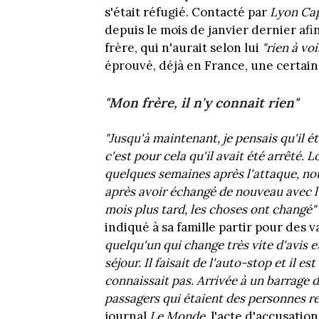
s'était réfugié. Contacté par
Lyon Cap
depuis le mois de janvier dernier afin
frère, qui n'aurait selon lui
"rien à vo
éprouvé, déjà en France, une certaine
"Mon frère, il n'y connait rien"
"Jusqu'à maintenant, je pensais qu'il
c'est pour cela qu'il avait été arrêté.
quelques semaines après l'attaque, no
après avoir échangé de nouveau avec l
mois plus tard, les choses ont changé"
indiqué à sa famille partir pour des 
quelqu'un qui change très vite d'avis et 
séjour. Il faisait de l'auto-stop et il 
connaissait pas. Arrivée à un barrage d
passagers qui étaient des personnes r
journal
Le Monde
, l'acte d'accusati