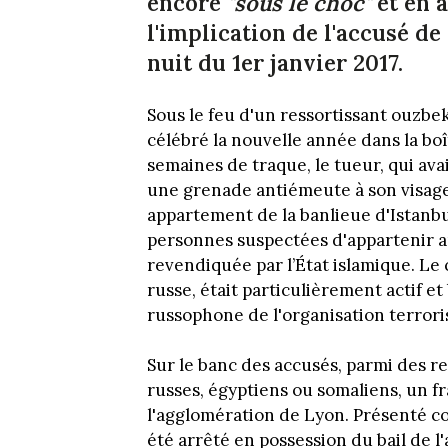
encore
"sous le choc"
et en 
l'implication de l'accusé de
nuit du 1er janvier 2017.
Sous le feu d'un ressortissant ouzbek
célébré la nouvelle année dans la boî
semaines de traque, le tueur, qui ava
une grenade antiémeute à son visage,
appartement de la banlieue d'Istanbul.
personnes suspectées d'appartenir au
revendiquée par l’État islamique. Le
russe, était particulièrement actif e
russophone de l'organisation terrori
Sur le banc des accusés, parmi des res
russes, égyptiens ou somaliens, un f
l'agglomération de Lyon. Présenté co
été arrêté en possession du bail de l