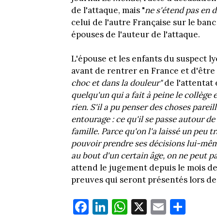
de l'attaque, mais "
ne s'étend pas en d
celui de l'autre Française sur le ban
épouses de l'auteur de l'attaque.
L'épouse et les enfants du suspect l
avant de rentrer en France et d'être
choc et dans la douleur"
de l'attentat
quelqu'un qui a fait à peine le collège e
rien.
S'il a pu penser des choses pareill
entourage : ce qu'il se passe autour de 
famille.
P
arce qu'on l'a laissé un peu tra
pouvoir prendre ses décisions lui-même
au bout d'un certain âge, on ne peut p
attend le jugement depuis le mois de
preuves qui seront présentés lors de
Fa
Li
W
X
E
Pa