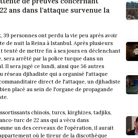
attente de preuves concernant
 22 ans dans l'attaque survenue la
, 39 personnes ont perdu la vie peu après avoir
te de nuit la Reina à Istanbul. Après plusieurs
it tenté de mettre fin à ses jours en déclenchant
 sera arrêté par la police turque dans un
 Il sera jugé ce lundi, ainsi que 56 autres
 réseau djihadiste qui a organisé l'attaque
 commanditaire direct de l'attaque, un djihadiste
t bien placé au sein de l'organe de propagande
ste.
sortissants chinois, turcs, kirghizes, tadjiks,
ranco-turc de 22 ans qui a vécu dans
mme un des cerveaux de l'opération, il aurait
'appartement où le tireur de la discothèque