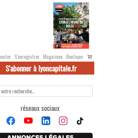
Voir
necter
S’enregistrer
Magazines
Boutique
le
S'abonner à lyoncapitale.fr
panier
réseaux sociaux