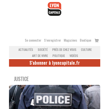
Accéder
au
contenu
Voir
Se connecter
S’enregistrer
Magazines
Boutique
le
ACTUALITÉS
SOCIÉTÉ
PRÈS DE CHEZ VOUS
CULTURE
panier
ART DE VIVRE
POLITIQUE
VIDÉOS
S'abonner à lyoncapitale.fr
JUSTICE