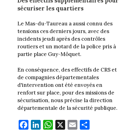
Des effectifs supplémentaires pour
sécuriser les quartiers
Le Mas-du-Taureau a aussi connu des
tensions ces derniers jours, avec des
incidents jeudi après des contrôles
routiers et un motard de la police pris à
partie place Guy-Môquet.
En conséquence, des effectifs de CRS et
de compagnies départementales
d'intervention ont été envoyés en
renfort sur place, pour des missions de
sécurisation, nous précise la direction
départementale de la sécurité publique.
Fa
Li
W
X
E
Pa
ce
nk
ha
m
rt