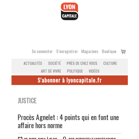
Accéder
au
contenu
Voir
Se connecter
S’enregistrer
Magazines
Boutique
le
ACTUALITÉS
SOCIÉTÉ
PRÈS DE CHEZ VOUS
CULTURE
panier
ART DE VIVRE
POLITIQUE
VIDÉOS
S'abonner à lyoncapitale.fr
JUSTICE
Procès Agnelet : 4 points qui en font une
affaire hors norme