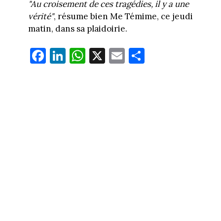
"Au croisement de ces tragédies, il y a une
vérité"
, résume bien Me Témime, ce jeudi
matin, dans sa plaidoirie.
Fa
Li
W
X
E
Pa
ce
nk
ha
m
rt
bo
ed
ts
ail
ag
ok
In
Ap
er
p