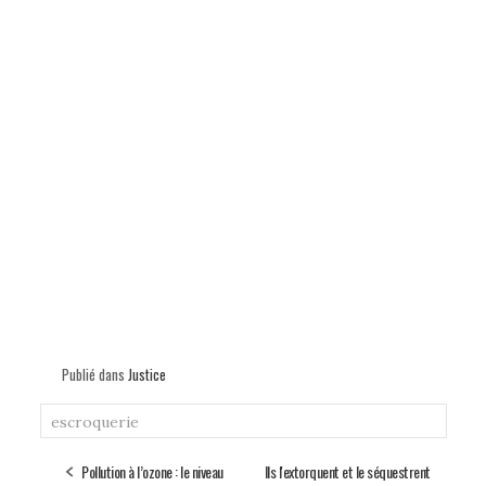
Publié dans
Justice
escroquerie
Pollution à l’ozone : le niveau
Ils l'extorquent et le séquestrent