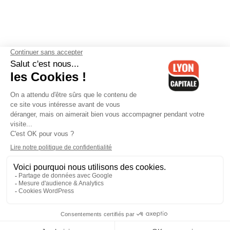
Contactez-nous
-
Mentions légales
-
CGV
-
Politique de
confidentialité
-
Gestion des cookies
-
Lyon Capitale TV
-
Archives
Lyon Capitale
Lyon Capitale - 51 avenue Maréchal Foch - CS 40091 - 69456 Lyon
Cedex 06