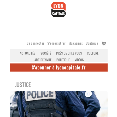
Accéder
au
contenu
Voir
Se connecter
S’enregistrer
Magazines
Boutique
le
ACTUALITÉS
SOCIÉTÉ
PRÈS DE CHEZ VOUS
CULTURE
panier
ART DE VIVRE
POLITIQUE
VIDÉOS
S'abonner à lyoncapitale.fr
JUSTICE