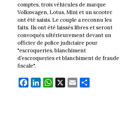
comptes, trois véhicules de marque
Volkswagen, Lotus, Mini et un scooter
ont été saisis. Le couple a reconnu les
faits. Ils ont été laissés libres et seront
convoqués ultérieurement devant un
officier de police judiciaire pour
"escroqueries, blanchiment
d’escroqueries et blanchiment de fraude
fiscale".
Fa
Li
W
X
E
Pa
ce
nk
ha
m
rt
bo
ed
ts
ail
ag
ok
In
Ap
er
p