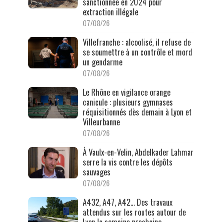
sanctionnée en 2024 pour
extraction illégale
07/08/26
Villefranche : alcoolisé, il refuse de
se soumettre à un contrôle et mord
un gendarme
07/08/26
Le Rhône en vigilance orange
canicule : plusieurs gymnases
réquisitionnés dès demain à Lyon et
Villeurbanne
07/08/26
À Vaulx-en-Velin, Abdelkader Lahmar
serre la vis contre les dépôts
sauvages
07/08/26
A432, A47, A42… Des travaux
attendus sur les routes autour de