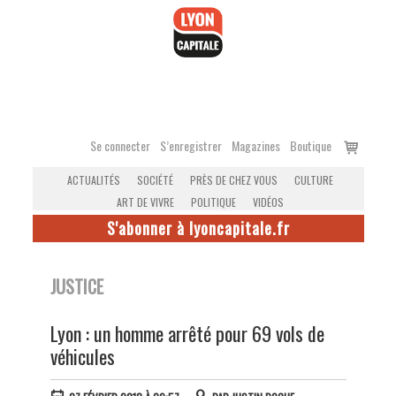
Accéder
au
contenu
Voir
Se connecter
S’enregistrer
Magazines
Boutique
le
ACTUALITÉS
SOCIÉTÉ
PRÈS DE CHEZ VOUS
CULTURE
panier
ART DE VIVRE
POLITIQUE
VIDÉOS
S'abonner à lyoncapitale.fr
JUSTICE
Lyon : un homme arrêté pour 69 vols de
véhicules