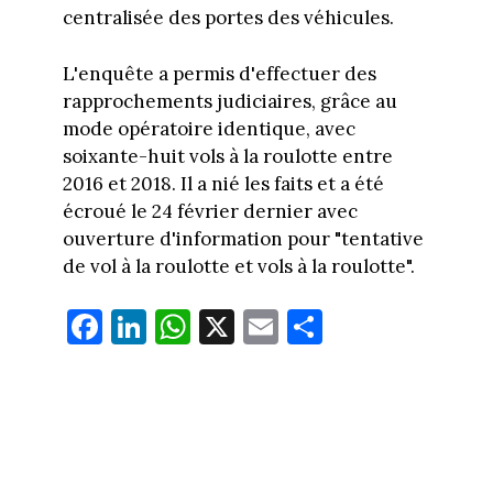
centralisée des portes des véhicules.
L'enquête a permis d'effectuer des
rapprochements judiciaires, grâce au
mode opératoire identique, avec
soixante-huit vols à la roulotte entre
2016 et 2018. Il a nié les faits et a été
écroué le 24 février dernier avec
ouverture d'information pour "tentative
de vol à la roulotte et vols à la roulotte".
Fa
Li
W
X
E
Pa
ce
nk
ha
m
rt
bo
ed
ts
ail
ag
ok
In
Ap
er
p