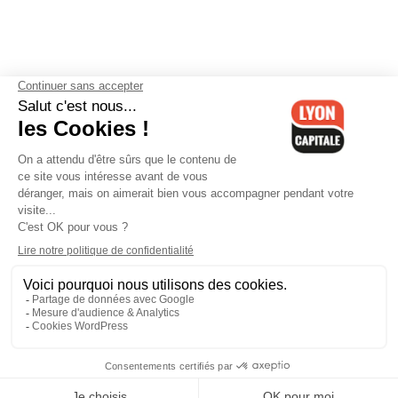
Contactez-nous
-
Mentions légales
-
CGV
-
Politique de
confidentialité
-
Gestion des cookies
-
Lyon Capitale TV
-
Archives
Lyon Capitale
Lyon Capitale - 51 avenue Maréchal Foch - CS 40091 - 69456 Lyon
Cedex 06